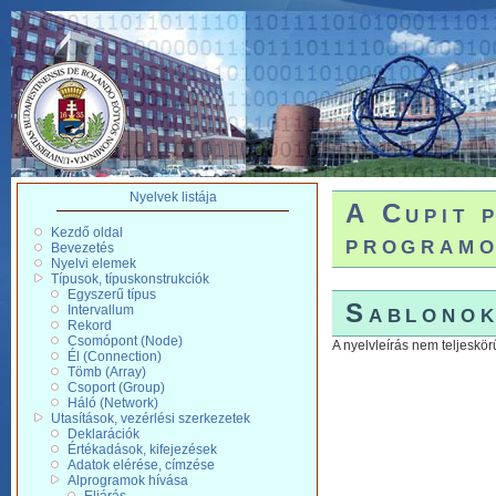
Nyelvek listája
A Cupit 
Kezdő oldal
programo
Bevezetés
Nyelvi elemek
Típusok, típuskonstrukciók
Egyszerű típus
Sablono
Intervallum
Rekord
Csomópont (Node)
A nyelvleírás nem teljeskör
Él (Connection)
Tömb (Array)
Csoport (Group)
Háló (Network)
Utasítások, vezérlési szerkezetek
Deklarációk
Értékadások, kifejezések
Adatok elérése, címzése
Alprogramok hívása