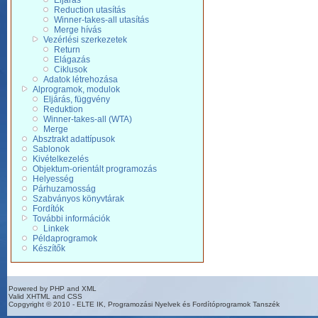
Eljárás
Reduction utasítás
Winner-takes-all utasítás
Merge hívás
Vezérlési szerkezetek
Return
Elágazás
Ciklusok
Adatok létrehozása
Alprogramok, modulok
Eljárás, függvény
Reduktion
Winner-takes-all (WTA)
Merge
Absztrakt adattípusok
Sablonok
Kivételkezelés
Objektum-orientált programozás
Helyesség
Párhuzamosság
Szabványos könyvtárak
Fordítók
További információk
Linkek
Példaprogramok
Készítők
Powered by PHP and XML
Valid XHTML and CSS
Copgyright © 2010 - ELTE IK, Programozási Nyelvek és Fordítóprogramok Tanszék