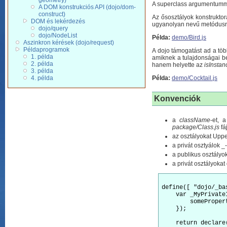
geometry)
A superclass argumentumma
A DOM konstrukciós API (dojo/dom-
construct)
Az ősosztályok konstrukto
DOM és lekérdezés
ugyanolyan nevű metódus
dojo/query
dojo/NodeList
Példa:
demo/Bird.js
Aszinkron kérések (dojo/request)
Példaprogramok
A dojo támogatást ad a tö
1. példa
amiknek a tulajdonságai be
2. példa
hanem helyette az
isInstan
3. példa
Példa:
demo/Cocktail.js
4. példa
Konvenciók
a
className
-et, 
package/Class.js
fá
az osztályokat Up
a privát osztyálok _
a publikus osztályo
a privát osztályoka
define([ "dojo/_ba
    var _MyPrivate
        somePropert
    });

    return declare(