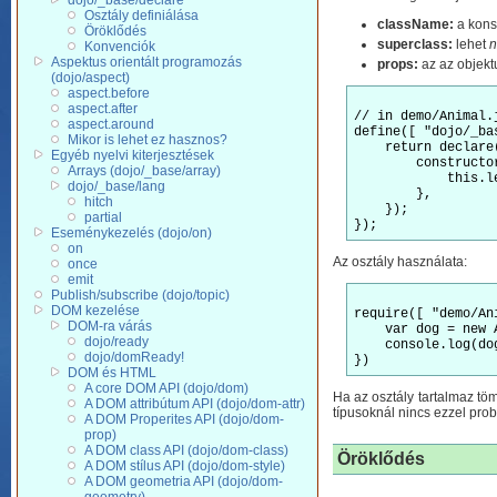
dojo/_base/declare
Osztály definiálása
className:
a kons
Öröklődés
superclass:
lehet
n
Konvenciók
Aspektus orientált programozás
props:
az az objekt
(dojo/aspect)
aspect.before
aspect.after
// in demo/Animal.j
aspect.around
define([ "dojo/_ba
Mikor is lehet ez hasznos?
    return declare(
Egyéb nyelvi kiterjesztések
        constructo
Arrays (dojo/_base/array)
            this.le
dojo/_base/lang
        },

hitch
    });

partial
Eseménykezelés (dojo/on)
on
Az osztály használata:
once
emit
Publish/subscribe (dojo/topic)
DOM kezelése
require([ "demo/An
DOM-ra várás
    var dog = new A
dojo/ready
    console.log(dog
dojo/domReady!
DOM és HTML
A core DOM API (dojo/dom)
Ha az osztály tartalmaz tö
A DOM attribútum API (dojo/dom-attr)
típusoknál nincs ezzel pro
A DOM Properites API (dojo/dom-
prop)
A DOM class API (dojo/dom-class)
Öröklődés
A DOM stílus API (dojo/dom-style)
A DOM geometria API (dojo/dom-