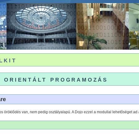
lkit
 orientált programozás
are
os öröklődés van, nem pedig osztályalapú. A Dojo ezzel a modullal lehetőséget ad 