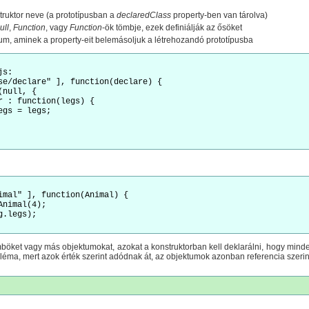
truktor neve (a prototípusban a
declaredClass
property-ben van tárolva)
ull
,
Function
, vagy
Function
-ök tömbje, ezek definiálják az ősöket
um, aminek a property-eit belemásoljuk a létrehozandó prototípusba
s:

se/declare" ], function(declare) {

null, {

r : function(legs) {

gs = legs;

imal" ], function(Animal) {

nimal(4);

.legs);

mböket vagy más objektumokat, azokat a konstruktorban kell deklarálni, hogy mi
bléma, mert azok érték szerint adódnak át, az objektumok azonban referencia szerin