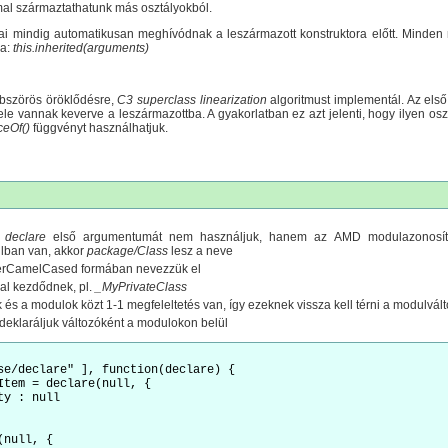
l származtathatunk más osztályokból.
rai mindig automatikusan meghívódnak a leszármazott konstruktora előtt. Minden
ra:
this.inherited(arguments)
bbszörös öröklődésre,
C3 superclass linearization
algoritmust implementál. Az első 
le vannak keverve a leszármazottba. A gyakorlatban ez azt jelenti, hogy ilyen o
ceOf()
függvényt használhatjuk.
a
declare
első argumentumát nem használjuk, hanem az AMD modulazonosító 
jlban van, akkor
package/Class
lesz a neve
perCamelCased formában nevezzük el
-al kezdődnek, pl.
_MyPrivateClass
k és a modulok közt 1-1 megfeleltetés van, így ezeknek vissza kell térni a modulvál
t deklaráljuk változóként a modulokon belül
se/declare" ], function(declare) {

Item = declare(null, {

y : null

null, {
