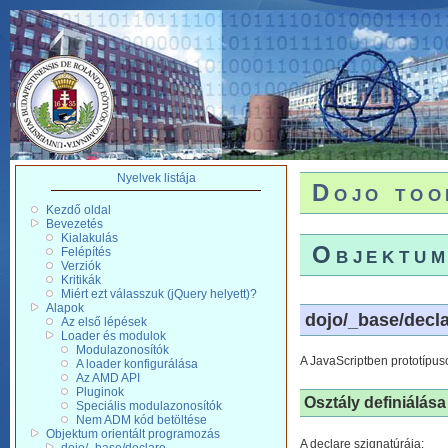
Nyelvek listája
Dojo too
Kezdő oldal
Bevezetés
Kialakulás
Objektum
Felépítés
Verziók
Kritikák
Miért ezt válasszuk (jQuery helyett)?
Alapok
dojo/_base/decl
Az első lépések
Loader és modulok
Modulazonosítók
A JavaScriptben prototípus
A loader konfigurálása
Az AMD API
Pluginok
Osztály definiálása
Speciális modulazonosítók
Nem ADM kód betöltése
Objektum orientált programozás
A declare szignatúrája: