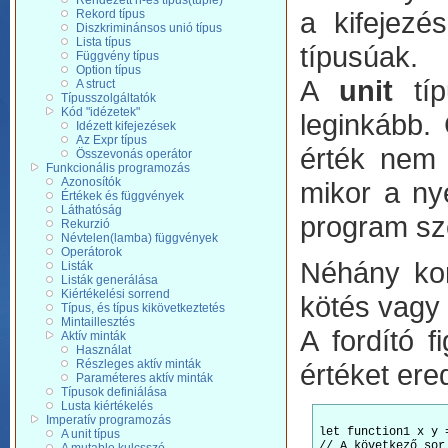
Rendezett n-es típus(tuple)
a kifejez
Rekord típus
Diszkriminánsos unió típus
Lista típus
típusúak.
Függvény típus
Option típus
A
unit
típ
A struct
Típusszolgáltatók
Kód "idézetek"
leginkább. 
Idézett kifejezések
Az Expr típus
érték nem 
Összevonás operátor
Funkcionális programozás
Azonosítók
mikor a nye
Értékek és függvények
Láthatóság
program sz
Rekurzió
Névtelen(lamba) függvények
Operátorok
Néhány kon
Listák
Listák generálása
Kiértékelési sorrend
kötés vagy 
Típus, és típus kikövetkeztetés
Mintaillesztés
A fordító 
Aktív minták
Használat
Részleges aktív minták
értéket ere
Paraméteres aktív minták
Típusok definiálása
Lusta kiértékelés
Imperatív programozás
let function1 x y =
A unit típus
// A következő sor