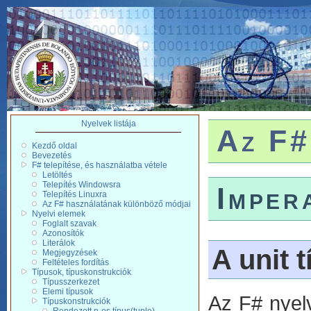
Nyelvek listája
Az F#
Kezdő oldal
Bevezetés
F# telepítése, és használatba vétele
Letöltés
Telepítés Windowsra
Imper
Telepítés Linuxra
Az F# használatának különböző módjai
Nyelvi elemek
Foglalt szavak
Azonosítók
Literálok
A unit 
Megjegyzések
Feltételes fordítás
Típusok, típuskonstrukciók
Típusszerkezet
Elemi típusok
Az F# nyel
Típuskonstrukciók