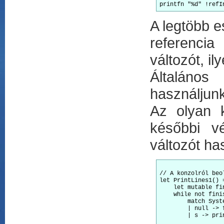
A legtöbb e
referenci
változót, i
Általános
használjunk
Az olyan k
későbbi vé
változót ha
// A konzolról beo
let PrintLines1() =
    let mutable fi
    while not finis
        match Syst
        | null -> 
        | s -> pri