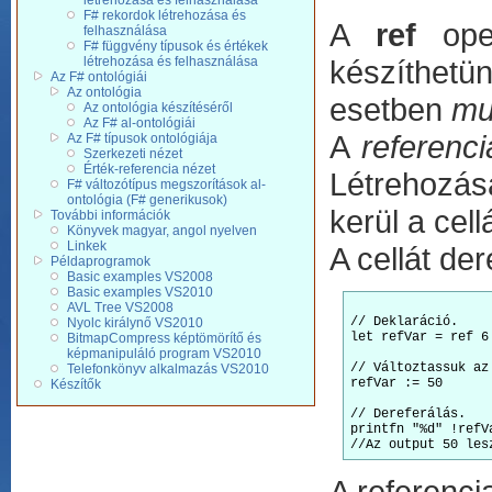
létrehozása és felhasználása
F# rekordok létrehozása és
A
ref
oper
felhasználása
F# függvény típusok és értékek
létrehozása és felhasználása
készíthetün
Az F# ontológiái
Az ontológia
esetben
mu
Az ontológia készítéséről
Az F# al-ontológiái
A
referenci
Az F# típusok ontológiája
Szerkezeti nézet
Érték-referencia nézet
Létrehozá
F# változótípus megszorítások al-
ontológia (F# generikusok)
kerül a cell
További információk
Könyvek magyar, angol nyelven
Linkek
A cellát de
Példaprogramok
Basic examples VS2008
Basic examples VS2010
AVL Tree VS2008
// Deklaráció. 

Nyolc királynő VS2010
let refVar = ref 6

BitmapCompress képtömörítő és
képmanipuláló program VS2010
// Változtassuk az 
Telefonkönyv alkalmazás VS2010
refVar := 50

Készítők
// Dereferálás.

printfn "%d" !refVa
A referenci