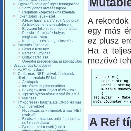
Mutable
szemantikai analízis
Egyszerű, sor alapú input feldolgozása
Sorfolytonos olvasás fájlból
Reguláris kifejezések használata
Tokenizálás FsLex-szel
A rekordok
A lexer használata Visual Studio-val
Az fslex bemenete részletesen
egy más ért
Egyszerű token stream generálása
Pozíció információk helyes
meghatározása
ez plusz er
Kommentek és stringek kezelése
Parsolás FsYacc-al
Ha a telje
Lexer a Kitty-hez
Parser a Kitty-hez
Listák parsolása
mezővé tehe
Operátor precedencia, asszociativitás
Szabványos könyvtárak
Az F# könyvtárai
C# és más .NET nyelvek és elemek
type Car = {

direkt használata F#-ból
    Make : string

Az alapok
    Model : string

Inrefészek implementálása
    mutable Odomete
Boxing System.Object-té és vissza
    }

Típuskényszerítések felfelé és lefelé
let myCar = { Make
Nullness
F# kódrészek használata C#-ból és más
.NET nyelvekből
Hivatkozás az F# típusokra más .NET
nyelvb?l
A Ref t
F# diszkriminánsos unió létrehozása
és felhasználása
F# rendezett n-esek (tuple)