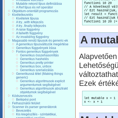
A mutable kulcsszó
function1 10 20 

Mutable rekord típus definiálása
// A következő vál
A Ref típus és ref operátor
// Ezt használjuk,
Objektum-orientált programozás
let result = functi
Kivételkezelés
// Ezt használjuk 
Kivételek típusa
A try...with kifejezés
A try...finally kifejezés
A raise függvény
A failwith függvény
A mutab
Az invalidArg függvény
Magasabb rendű típusok és generic-ek
A generikus típusváltozók megértése
Generikus függvények írása
Fontos generikus függvények
Alapvetőe
Generikus összehasonlítás
Generikus hashelés
Generikus pretty printer
Lehetőség
Generikus box, unbox
Generikus szerializálás
változtatha
Generikussá tétel (Making things
generic)
Ezek érték
Generikus algoritmusok explicit
argumentumok segítségével
Generikus algoritmusok absztrakt
objektumok segítségével
Kódszervezés
let mutable x = 1

Belépési pont
Felhasználói felület
Scanner és parser generátorok
Bevezetés
Kis kiegészítés - szintaktikai,