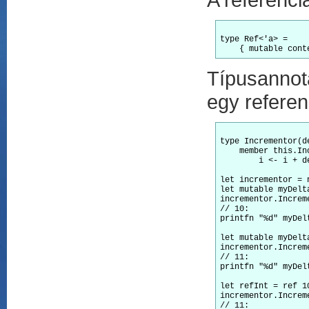
type Ref<'a> =

Típusannot
egy referen
type Incrementor(de
    member this.In
        i <- i + de
let incrementor = 
let mutable myDelta
incrementor.Increm
// 10:

printfn "%d" myDelt
let mutable myDelta
incrementor.Increme
// 11:

printfn "%d" myDelt
let refInt = ref 10
incrementor.Increme
// 11:
