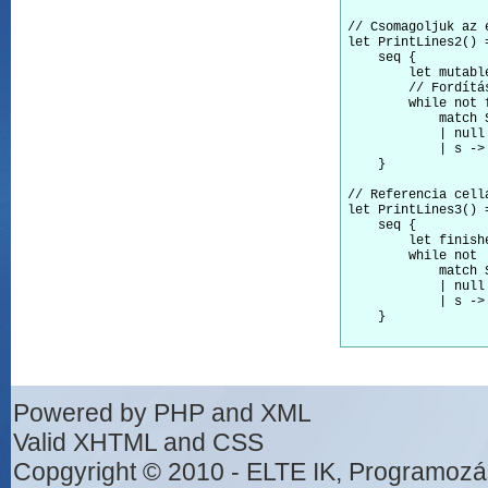
// Csomagoljuk az 
let PrintLines2() =
    seq {

        let mutabl
        // Fordítás
        while not f
            match 
            | null
            | s -> 
    }

// Referencia cell
let PrintLines3() =
    seq {

        let finish
        while not !
            match 
            | null
            | s -> 
    }

Powered by PHP and XML
Valid XHTML and CSS
Copgyright © 2010 - ELTE IK, Programozá