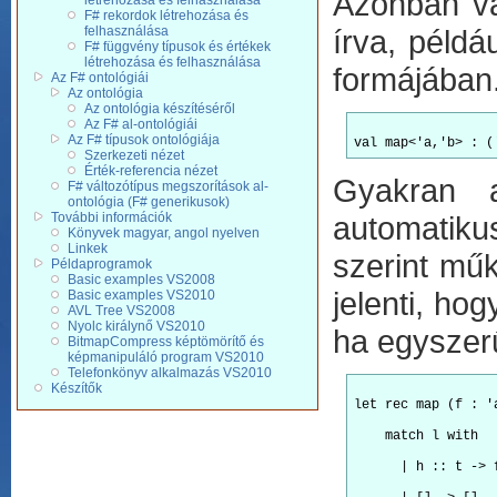
Azonban va
létrehozása és felhasználása
F# rekordok létrehozása és
felhasználása
írva, példá
F# függvény típusok és értékek
létrehozása és felhasználása
formájában. 
Az F# ontológiái
Az ontológia
Az ontológia készítéséről
Az F# al-ontológiái
Az F# típusok ontológiája
Szerkezeti nézet
Érték-referencia nézet
Gyakran a
F# változótípus megszorítások al-
ontológia (F# generikusok)
További információk
automatiku
Könyvek magyar, angol nyelven
Linkek
szerint műk
Példaprogramok
Basic examples VS2008
jelenti, ho
Basic examples VS2010
AVL Tree VS2008
Nyolc királynő VS2010
ha egyszerű
BitmapCompress képtömörítő és
képmanipuláló program VS2010
Telefonkönyv alkalmazás VS2010
Készítők
let rec map (f : '
    match l with
      | h :: t -> 