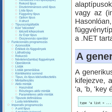
Rendezett n-es típus(tuple)
alaptípusokk
Rekord típus
Diszkriminánsos unió típus
vagy az (in
Lista típus
Függvény típus
Option típus
Hasonlóan, 
A struct
Típusszolgáltatók
függvénytíp
Kód "idézetek"
Idézett kifejezések
Az Expr típus
a .NET tart
Összevonás operátor
Funkcionális programozás
Azonosítók
Értékek és függvények
A gener
Láthatóság
Rekurzió
Névtelen(lamba) függvények
Operátorok
Listák
A generiku
Listák generálása
Kiértékelési sorrend
Típus, és típus kikövetkeztetés
kifejezve,
Mintaillesztés
Aktív minták
'a, 'b, 'key
Használat
Részleges aktív minták
Paraméteres aktív minták
Típusok definiálása
Lusta kiértékelés
Imperatív programozás
A unit típus