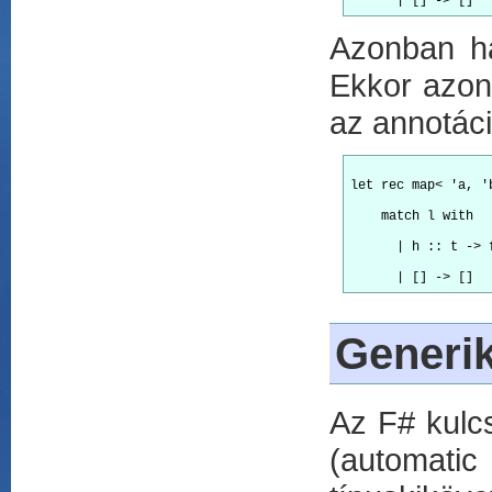
Azonban ha 
Ekkor azonb
az annotác
let rec map< 'a, '
    match l with
      | h :: t -> 
Generik
Az F# kulc
(automatic