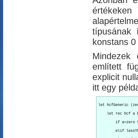
értékeken 
alapértelm
típusának 
konstans 0 
Mindezek 
említett f
explicit nu
itt egy péld
let hcfGeneric (ze
    let rec hcf a 
        if a=zero 
        elif lessT