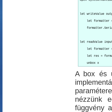
open System.Runtim
let writeValue out
    let formatter 
    formatter.Seri
let readValue inpu
    let formatter 
    let res = form
A box és u
implementá
paramétere
nézzünk e
függvény a