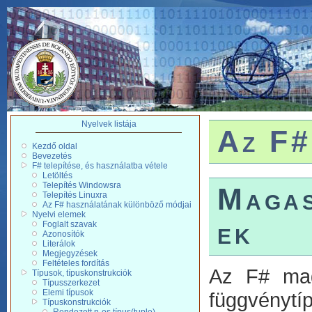
Nyelvek listája
Az F#
Kezdő oldal
Bevezetés
F# telepítése, és használatba vétele
Letöltés
Telepítés Windowsra
Magas
Telepítés Linuxra
Az F# használatának különböző módjai
Nyelvi elemek
ek
Foglalt szavak
Azonosítók
Literálok
Megjegyzések
Feltételes fordítás
Az F# maga
Típusok, típuskonstrukciók
Típusszerkezet
Elemi típusok
függvénytí
Típuskonstrukciók