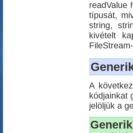
readValue h
típusát, m
string, str
kivételt k
FileStream-
Generik
A követke
kódjainkat 
jelöljük a 
Generik