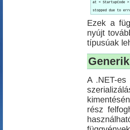
at < StartupCode >
Ezek a füg
nyújt tová
típusúak le
Generik
A .NET-es 
szerializ
kimentéséne
rész felfo
használha
függvények