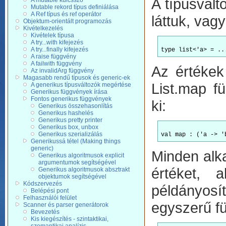
A típusvált
A mutable kulcsszó
Mutable rekord típus definiálása
A Ref típus és ref operátor
láttuk, vagy
Objektum-orientált programozás
Kivételkezelés
Kivételek típusa
A try...with kifejezés
A try...finally kifejezés
A raise függvény
A failwith függvény
Az értékek
Az invalidArg függvény
Magasabb rendű típusok és generic-ek
List.map f
A generikus típusváltozók megértése
Generikus függvények írása
Fontos generikus függvények
ki:
Generikus összehasonlítás
Generikus hashelés
Generikus pretty printer
Generikus box, unbox
Generikus szerializálás
Generikussá tétel (Making things
generic)
Minden alk
Generikus algoritmusok explicit
argumentumok segítségével
értéket, 
Generikus algoritmusok absztrakt
objektumok segítségével
Kódszervezés
példányos
Belépési pont
Felhasználói felület
egyszerű f
Scanner és parser generátorok
Bevezetés
Kis kiegészítés - szintaktikai,