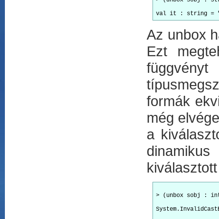
> (unbox sobj : st
Az unbox ha
Ezt megte
függvény
típusmegsz
formák ekvi
még elvégez
a kiválaszt
dinamikus
kiválasztott
> (unbox sobj : in
System.InvalidCast