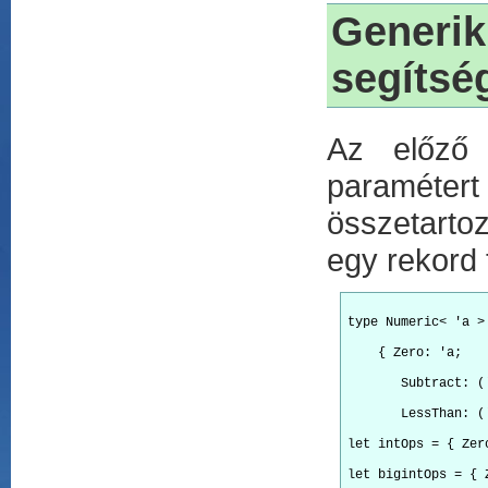
Generik
segítsé
Az előző 
paraméter
összetartoz
egy rekord 
type Numeric< 'a >
    { Zero: 'a;
       Subtract: (
       LessThan: (
let intOps = { Zer
let bigintOps = { 