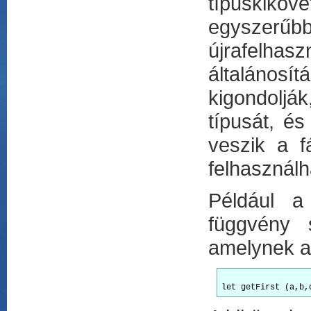
típuskiköve
egyszerűb
újrafelha
általánosít
kigondoljá
típusát, é
veszik a f
felhasználh
Például a
függvény 
amelynek a