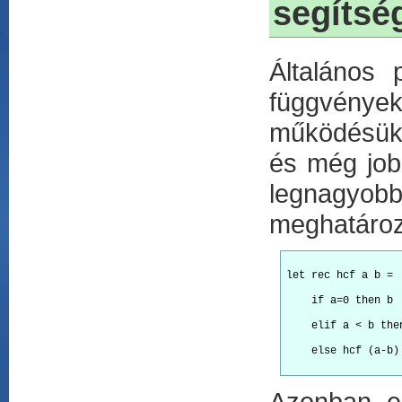
segítsé
Általános
függvénye
működésüke
és még job
legnagyo
meghatároz
let rec hcf a b =
    if a=0 then b
    elif a < b the
    else hcf (a-b)
Azonban ez