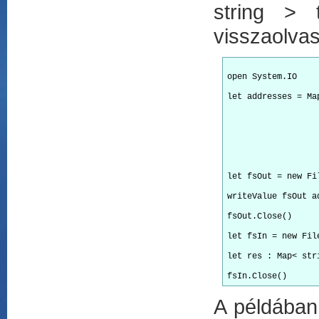
string > 
visszaolva
open System.IO
let addresses = Ma
                  
                  
let fsOut = new Fi
writeValue fsOut a
fsOut.Close()
let fsIn = new Fil
let res : Map< str
A példában 