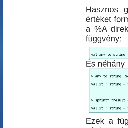
Hasznos g
értéket for
a %A direk
függvény:
És néhány 
> any_to_string (S
val it : string = 
> sprintf "result 
Ezek a füg