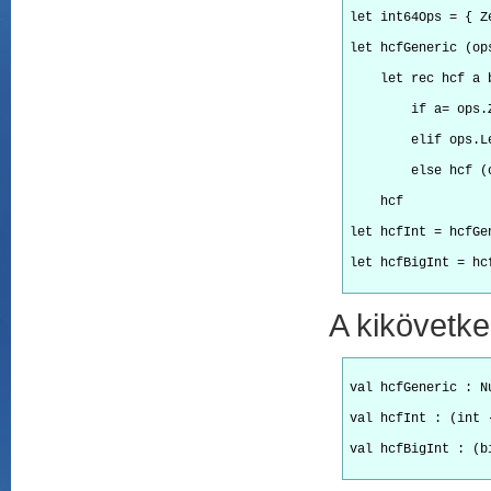
let int64Ops = { Z
let hcfGeneric (op
    let rec hcf a 
        if a= ops.
        elif ops.L
        else hcf (
    hcf
let hcfInt = hcfGe
let hcfBigInt = hc
A kikövetke
val hcfGeneric : N
val hcfInt : (int 
val hcfBigInt : (b