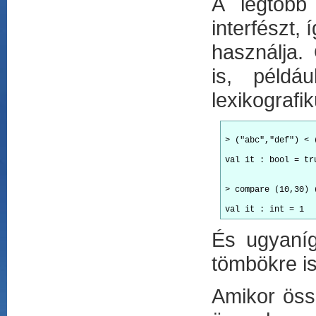
A legtöbb
interfészt,
használja.
is, példá
lexikografi
> ("abc","def") < 
val it : bool = tr
> compare (10,30) 
És ugyaníg
tömbökre is
Amikor össz