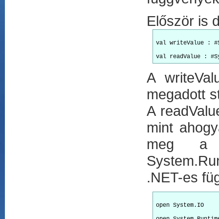
Először is 
val writeValue : #
A writeVal
megadott st
A readValu
mint ahogy
meg a k
System.Runt
.NET-es fü
open System.IO