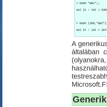
> hash "abc";;
val it : int = 536
> hash (100,"abc")
val it : int = 107
A generiku
általában 
(olyanokr
használh
testresza
Microsoft.F
Generik