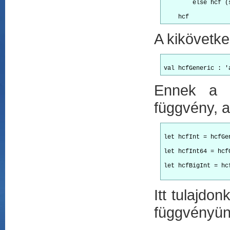
        else hcf (
A kikövetke
Ennek a g
függvény, 
let hcfInt = hcfGe
let hcfInt64 = hcf
let hcfBigInt = hc
Itt tulajdo
függvényünk