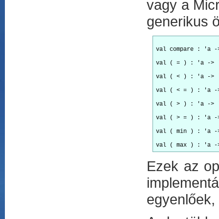
vagy a Micr
generikus ö
val compare : 'a -
val ( = ) : 'a -> 
val ( < ) : 'a -> 
val ( < = ) : 'a -
val ( > ) : 'a -> 
val ( > = ) : 'a -
val ( min ) : 'a -
Ezek az op
implement
egyenlőek, 