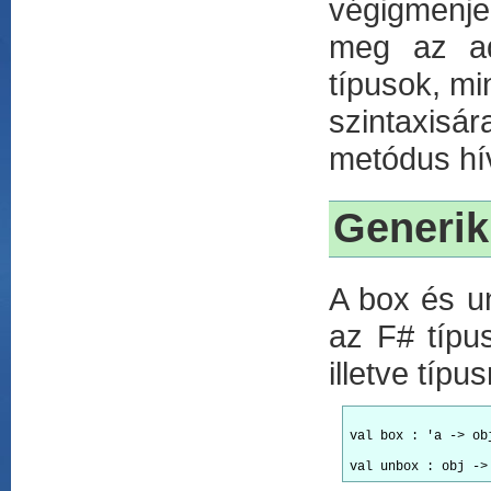
végigmenje
meg az ada
típusok, mi
szintaxisár
metódus hív
Generik
A box és u
az F# típu
illetve típu
val box : 'a -> ob