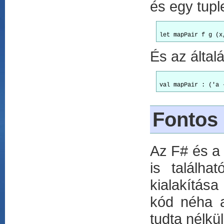
és egy tupl
És az által
Fontos
Az F# és a
is találh
kialakítása
kód néha a
tudta nélkül