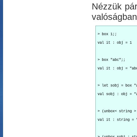
Nézzük pár
valóságban
> box 1;;
val it : obj = 1
> box "abc";;
val it : obj = "ab
> let sobj = box "
val sobj : obj = "
> (unbox< string >
val it : string = 