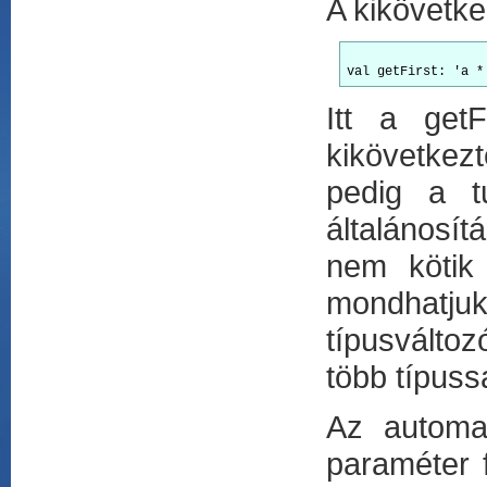
A kikövetke
Itt a getF
kikövetkez
pedig a t
általánosít
nem kötik
mondhatju
típusváltoz
több típuss
Az automa
paraméter 