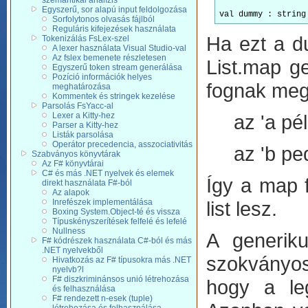
szemantikai analízis
Egyszerű, sor alapú input feldolgozása
Sorfolytonos olvasás fájlból
Reguláris kifejezések használata
Ha ezt a d
Tokenizálás FsLex-szel
A lexer használata Visual Studio-val
Az fslex bemenete részletesen
List.map g
Egyszerű token stream generálása
Pozíció információk helyes
fognak megt
meghatározása
Kommentek és stringek kezelése
Parsolás FsYacc-al
Lexer a Kitty-hez
az 'a pé
Parser a Kitty-hez
Listák parsolása
Operátor precedencia, asszociativitás
az 'b pe
Szabványos könyvtárak
Az F# könyvtárai
C# és más .NET nyelvek és elemek
Így a map f
direkt használata F#-ból
Az alapok
Inrefészek implementálása
list lesz.
Boxing System.Object-té és vissza
Típuskényszerítések felfelé és lefelé
Nullness
A generiku
F# kódrészek használata C#-ból és más
.NET nyelvekből
szokványos
Hivatkozás az F# típusokra más .NET
nyelvb?l
F# diszkriminánsos unió létrehozása
hogy a leg
és felhasználása
F# rendezett n-esek (tuple)