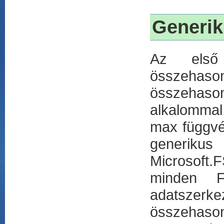
Generik
Az első 
összehaso
összehason
alkalommal,
max függvé
generikus
Microsoft.
minden F
adatszer
összehasonl