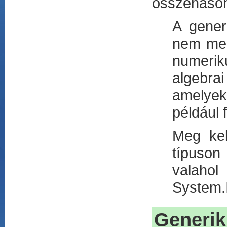
összehasonl
A gener
nem meg
numeriku
algebra
amelyek
például
Meg kell
típuson
valahol
System.I
Generik