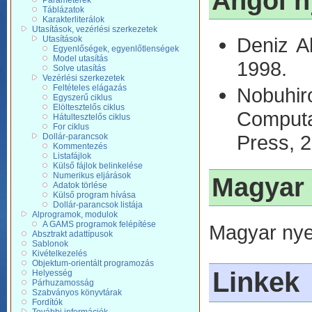
Angol n
Paraméterek
Táblázatok
Karakterliterálok
Utasítások, vezérlési szerkezetek
Deniz A
Utasítások
Egyenlőségek, egyenlőtlenségek
Model utasítás
1998.
Solve utasítás
Vezérlési szerkezetek
Feltételes elágazás
Nobuhir
Egyszerű ciklus
Elöltesztelős ciklus
Computa
Hátultesztelős ciklus
For ciklus
Press, 
Dollár-parancsok
Kommentezés
Listafájlok
Külső fájlok belinkelése
Numerikus eljárások
Magyar 
Adatok törlése
Külső program hívása
Dollár-parancsok listája
Alprogramok, modulok
A GAMS programok felépítése
Magyar nye
Absztrakt adattípusok
Sablonok
Kivételkezelés
Objektum-orientált programozás
Linkek
Helyesség
Párhuzamosság
Szabványos könyvtárak
Fordítók