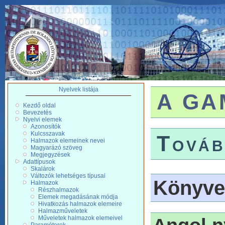
Nyelvek listája
A GAM
Kezdő oldal
Bevezetés
Nyelvi elemek
Azonosítók
Kulcsszavak
Továb
Halmazok elemeinek nevei
Magyarázó szöveg
Megjegyzések
Adattípusok
Skalárok
Változók lehetséges típusai
Könyve
Halmazok
Részhalmazok
Elemek megadásának módja
Hivatkozás halmazok elemeire
Halmazműveletek
Műveletek halmazok elemeivel