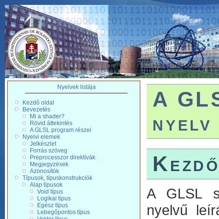
Nyelvek listája
A GLS
Kezdő oldal
Bevezetés
nyelv
Mi a shader?
Rövid áttekintés
A GLSL program részei
Nyelvi elemek
Jelkészlet
Forrás szöveg
Kezdő
Preprocesszor direktívák
Megjegyzések
Azonosítók
Típusok, típuskonstrukciók
Alap típusok
A GLSL sh
Void típus
Logikai típus
nyelvű leí
Egész típus
Lebegőpontos típus