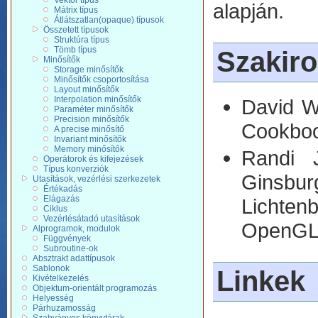
Vektor típus
alapján.
Mátrix típus
Átlátszatlan(opaque) típusok
Összetett típusok
Struktúra típus
Tömb típus
Szakir
Minősítők
Storage minősítők
Minősítők csoportosítása
Layout minősítők
Interpolation minősítők
David W
Paraméter minősítők
Precision minősítők
Cookbo
A precise minősítő
Invariant minősítők
Memory minősítők
Randi 
Operátorok és kifejezések
Típus konverziók
Ginsbu
Utasítások, vezérlési szerkezetek
Értékadás
Elágazás
Lichten
Ciklus
Vezérlésátadó utasítások
OpenGL 
Alprogramok, modulok
Függvények
Subroutine-ok
Absztrakt adattípusok
Sablonok
Linkek
Kivételkezelés
Objektum-orientált programozás
Helyesség
Párhuzamosság