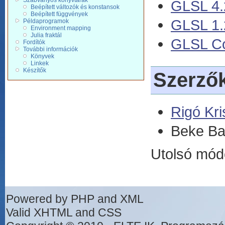
Szabványos könyvtárak
GLSL 4.2
Beépített változók és konstansok
Beépített függvények
GLSL 1.2
Példaprogramok
Environment mapping
Julia fraktál
GLSL Cor
Fordítók
További információk
Könyvek
Linkek
Készítők
Szerző
Rigó Kri
Beke Ba
Utolsó mód
Powered by PHP and XML
Valid XHTML and CSS