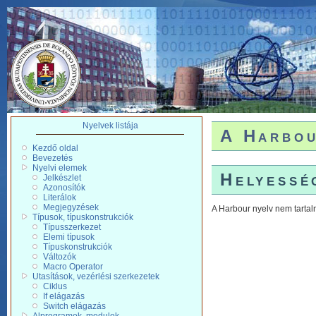
Nyelvek listája
A Harbou
Kezdő oldal
Bevezetés
Nyelvi elemek
Helyessé
Jelkészlet
Azonosítók
Literálok
Megjegyzések
A Harbour nyelv nem tartal
Típusok, típuskonstrukciók
Típusszerkezet
Elemi típusok
Típuskonstrukciók
Változók
Macro Operator
Utasítások, vezérlési szerkezetek
Ciklus
If elágazás
Switch elágazás