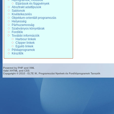
Alprogramok, modulok
Eljárások és függvények
Absztrakt adattípusok
Sablonok
Kivételkezelés
Objektum-orientált programozás
Helyesség
Párhuzamosság
Szabványos könyvtárak
Fordítók
További információk
Harbour linkek
Clipper linkek
Egyéb linkek
Példaprogramok
Készítők
Powered by PHP and XML
Valid XHTML and CSS
Copgyright © 2010 - ELTE IK, Programozási Nyelvek és Fordítóprogramok Tanszék