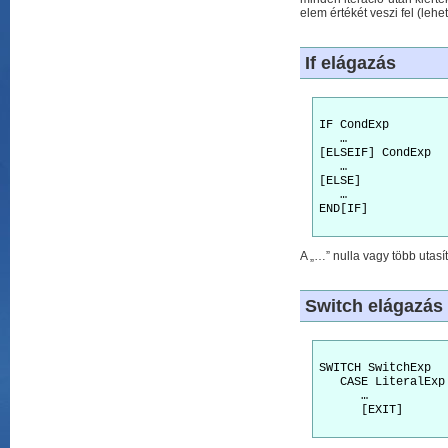
elem értékét veszi fel (lehe
If elágazás
IF CondExp

   …

[ELSEIF] CondExp

   …

[ELSE]

   …

END[IF]

A „…” nulla vagy több utasít
Switch elágazás
SWITCH SwitchExp

   CASE LiteralExp

      …

      [EXIT]
