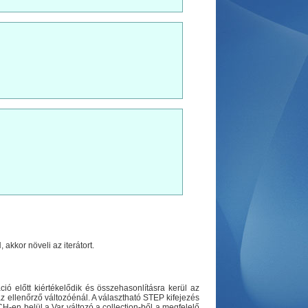
akkor növeli az iterátort.
ció előtt kiértékelődik és összehasonlításra kerül az
az ellenőrző változóénál. A választható STEP kifejezés
CH-en belül a Var változó a collection-ből a megfelelő