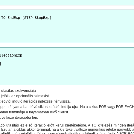
 TO EndExp [STEP StepExp]

lectionExp



 utasítás szekvenciája
jelölik az opcionális szintaxist.
gytől induló iterációs indexszel tér vissza.
ppen folyamatban lévő ciklusiterációt indítja újra. Ha a ciklus FOR vagy FOR EACH, 
nnal terminálja a folyamatban lévő ciklust.
övetkező iterációba lép.
ó utasítás ez első iteráció előtt kerül kiértékelésre. A TO kifejezés minden iterá
. Ezután a ciklus akkor terminál, ha a kiértékelt változó numerikus értéke nagyobb 
kelődik, még mielőtt eldőlne, hogy végrehajtódik-e a következő iteráció. A FOR EA