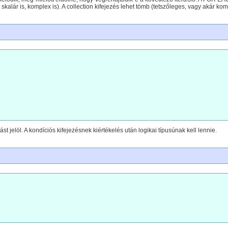
t skalár is, komplex is). A collection kifejezés lehet tömb (tetszőleges, vagy akár ko
ást jelöl. A kondíciós kifejezésnek kiértékelés után logikai típusúnak kell lennie.