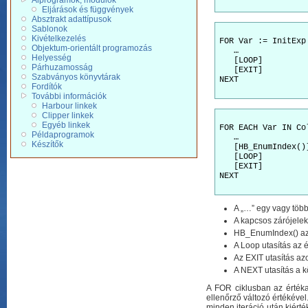
Alprogramok, modulok
Eljárások és függvények
Absztrakt adattípusok
Sablonok
Kivételkezelés
FOR Var := InitExp
Objektum-orientált programozás
   …

Helyesség
   [LOOP]

Párhuzamosság
   [EXIT]

Szabványos könyvtárak
NEXT

Fordítók
További információk
Harbour linkek
Clipper linkek
Egyéb linkek
FOR EACH Var IN Col
Példaprogramok
   …

Készítők
   [HB_EnumIndex()]
   [LOOP]

   [EXIT]

NEXT

A „…” egy vagy több
A kapcsos zárójelek 
HB_EnumIndex() az e
A Loop utasítás az é
Az EXIT utasítás azo
A NEXT utasítás a k
A FOR ciklusban az értékad
ellenőrző változó értékével
minden iteráció után kiérté