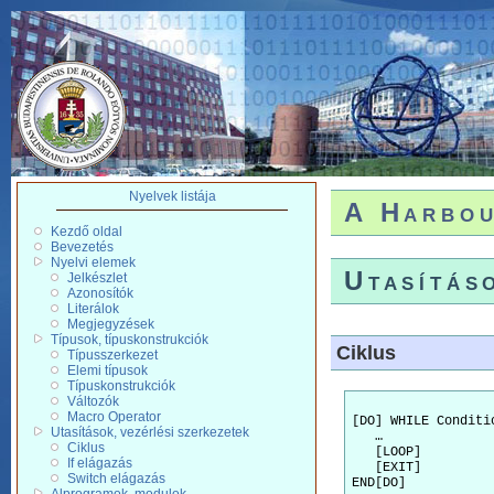
Nyelvek listája
A Harbou
Kezdő oldal
Bevezetés
Nyelvi elemek
Utasítás
Jelkészlet
Azonosítók
Literálok
Megjegyzések
Típusok, típuskonstrukciók
Ciklus
Típusszerkezet
Elemi típusok
Típuskonstrukciók
Változók
Macro Operator
[DO] WHILE Conditio
Utasítások, vezérlési szerkezetek
   …

Ciklus
   [LOOP]

If elágazás
   [EXIT]

Switch elágazás
END[DO]
