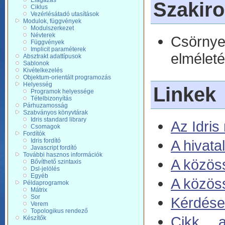
Elágazás
Szakir
Ciklus
Vezérlésátadó utasítások
Modulok, függvények
Modulszerkezet
Névterek
Csörnye
Függvények
Implicit paraméterek
elmélet
Absztrakt adattípusok
Sablonok
Kivételkezelés
Objektum-orientált programozás
Helyesség
Linkek
Programok helyessége
Tételbizonyítás
Párhuzamosság
Szabványos könyvtárak
Idris standard library
Az Idris
Csomagok
Fordítók
A hivatal
Idris fordító
Javascript fordító
További hasznos információk
A közöss
Bővíthető szintaxis
Dsl-jelölés
Egyéb
A közöss
Példaprogramok
Mátrix
Sor
Kérdések
Verem
Topologikus rendező
Cikk a
Készítők