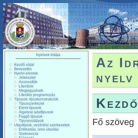
Nyelvek listája
Az Id
Kezdő oldal
Bevezetés
nyelv
Nyelvi elemek
Jelkészlet
Azonosítók
Literálok
Megjegyzések
Literális programozás
Kezdő
Típusok, típuskonstrukciók
Típusszerkezet
Elemi típusok
Algebrai adattípusok
Függő típusok
Fő szöveg
Típusosztályok
Utasítások, vezérlési szerkezetek
Értékadás, üres utasítás
Szekvencia