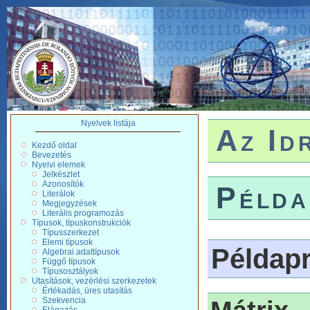
Nyelvek listája
Az Id
Kezdő oldal
Bevezetés
Nyelvi elemek
Jelkészlet
Azonosítók
Példa
Literálok
Megjegyzések
Literális programozás
Típusok, típuskonstrukciók
Típusszerkezet
Elemi típusok
Példap
Algebrai adattípusok
Függő típusok
Típusosztályok
Utasítások, vezérlési szerkezetek
Értékadás, üres utasítás
Szekvencia