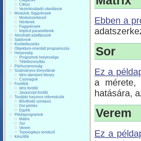
Mátrix
Elágazás
Ciklus
Vezérlésátadó utasítások
Modulok, függvények
Ebben a p
Modulszerkezet
Névterek
Függvények
adatszerkez
Implicit paraméterek
Absztrakt adattípusok
Sablonok
Kivételkezelés
Sor
Objektum-orientált programozás
Helyesség
Programok helyessége
Tételbizonyítás
Párhuzamosság
Ez a példa
Szabványos könyvtárak
Idris standard library
a mérete,
Csomagok
Fordítók
Idris fordító
hatására, a
Javascript fordító
További hasznos információk
Bővíthető szintaxis
Dsl-jelölés
Verem
Egyéb
Példaprogramok
Mátrix
Sor
Verem
Ez a példa
Topologikus rendező
Készítők