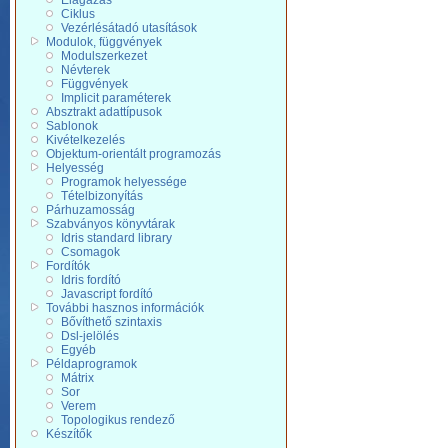
Elágazás
Ciklus
Vezérlésátadó utasítások
Modulok, függvények
Modulszerkezet
Névterek
Függvények
Implicit paraméterek
Absztrakt adattípusok
Sablonok
Kivételkezelés
Objektum-orientált programozás
Helyesség
Programok helyessége
Tételbizonyítás
Párhuzamosság
Szabványos könyvtárak
Idris standard library
Csomagok
Fordítók
Idris fordító
Javascript fordító
További hasznos információk
Bővíthető szintaxis
Dsl-jelölés
Egyéb
Példaprogramok
Mátrix
Sor
Verem
Topologikus rendező
Készítők