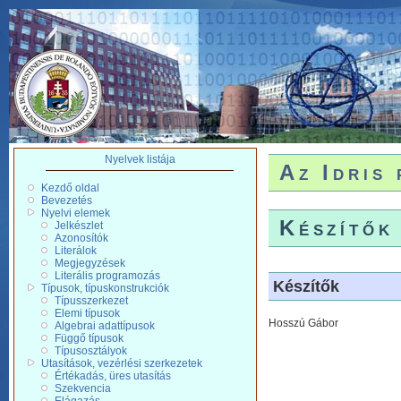
Nyelvek listája
Az Idris
Kezdő oldal
Bevezetés
Nyelvi elemek
Készítők
Jelkészlet
Azonosítók
Literálok
Megjegyzések
Literális programozás
Készítők
Típusok, típuskonstrukciók
Típusszerkezet
Elemi típusok
Hosszú Gábor
Algebrai adattípusok
Függő típusok
Típusosztályok
Utasítások, vezérlési szerkezetek
Értékadás, üres utasítás
Szekvencia