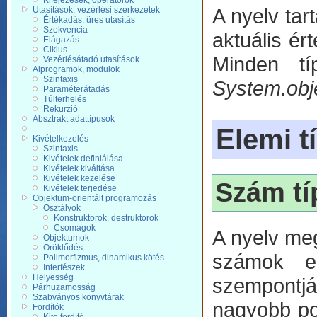
Kifejezések, operátorok
A nyelv tar
Utasítások, vezérlési szerkezetek
Értékadás, üres utasítás
Szekvencia
aktuális ér
Elágazás
Ciklus
Minden tí
Vezérlésátadó utasítások
Alprogramok, modulok
Szintaxis
System.obj
Paraméterátadás
Túlterhelés
Rekurzió
Absztrakt adattípusok
Elemi t
Kivételkezelés
Szintaxis
Kivételek definiálása
Kivételek kiváltása
Kivételek kezelése
Szám tí
Kivételek terjedése
Objektum-orientált programozás
Osztályok
Konstruktorok, destruktorok
Csomagok
A nyelv me
Objektumok
Öröklődés
számok el
Polimorfizmus, dinamikus kötés
Interfészek
Helyesség
szempontj
Párhuzamosság
Szabványos könyvtárak
nagyobb po
Fordítók