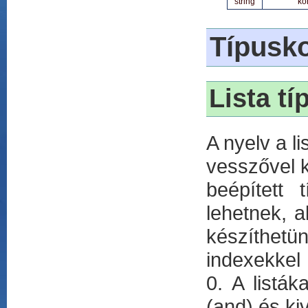
string
ko
Típusk
Lista tí
A nyelv a li
vesszővel k
beépített
lehetnek, a
készíthetün
indexekkel
0. A listák
(and) és ki