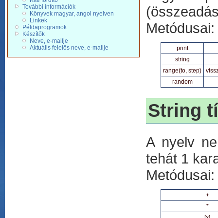
Kite fordító
További információk
(összeadás,
Könyvek magyar, angol nyelven
Linkek
Metódusai:
Példaprogramok
Készítők
Neve, e-mailje
Aktuális felelős neve, e-mailje
print
string
range(to, step)
viss
random
String t
A nyelv ne
tehát 1 kar
Metódusai:
+
*
[x]