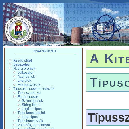
Nyelvek listája
A Kit
Kezdő oldal
Bevezetés
Nyelvi elemek
Jelkészlet
Azonosítók
Típus
Literálok
Megjegyzések
Típusok, típuskonstrukciók
Típusszerkezet
Elemi típusok
Szám típusok
String típus
Logikai típus
Típuskonstrukciók
Típussz
Lista típus
Típuskonverziók
Változók, konstansok