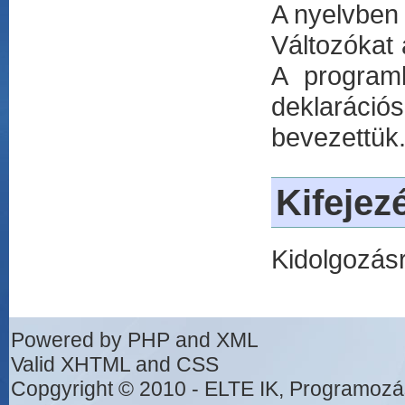
A nyelvben 
Változókat
A programb
deklaráci
bevezettük
Kifejez
Kidolgozásr
Powered by PHP and XML
Valid XHTML and CSS
Copgyright © 2010 - ELTE IK, Programozá