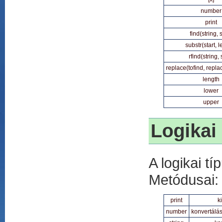
number
print
find(string, s
substr(start, 
rfind(string, 
replace(tofind, repla
length
lower
upper
Logikai
A logikai t
Metódusai:
print
k
number
konvertálá