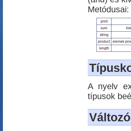
Metódusai:
print
sum
li
string
product
elemek prod
length
Típusk
A nyelv ex
típusok beé
Változó