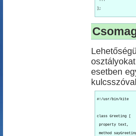
 ...
];

Csoma
Lehetőségü
osztályoka
esetben egy
kulcsszóva
#!/usr/bin/kite
class Greeting [
 property text,
 method sayGreetin