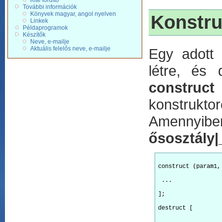
Kite fordító
További információk
Könyvek magyar, angol nyelven
Konstru
Linkek
Példaprogramok
Készítők
Neve, e-mailje
Aktuális felelős neve, e-mailje
Egy adott 
létre, és 
construct
konstruktor
Amennyiben
ősosztály|
construct (param1,
 ...
];
destruct [