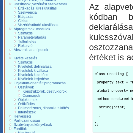
Kifejezések, operátorok
Az alapvet
Utasítások, vezérlési szerkezetek
Értékadás, üres utasítás
Szekvencia
kódban bá
Elágazás
Ciklus
deklarál
Vezérlésátadó utasítások
Alprogramok, modulok
Szintaxis
kulcsszóval
Paraméterátadás
Túlterhelés
osztozzana
Rekurzió
Absztrakt adattípusok
értéket is 
Kivételkezelés
Szintaxis
Kivételek definiálása
Kivételek kiváltása
class Greeting [
Kivételek kezelése
Kivételek terjedése
 property text = "
Objektum-orientált programozás
Osztályok
 global property n
Konstruktorok, destruktorok
Csomagok
 method sendGreeti
Objektumok
Öröklődés
  string|print;
Polimorfizmus, dinamikus kötés
Interfészek
 ];
Helyesség
Párhuzamosság
];

Szabványos könyvtárak
Fordítók