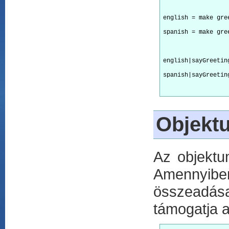
english = make gre
spanish = make gre
english|sayGreetin
spanish|sayGreetin
Objekt
Az objekt
Amennyiben
összeadása
támogatja a