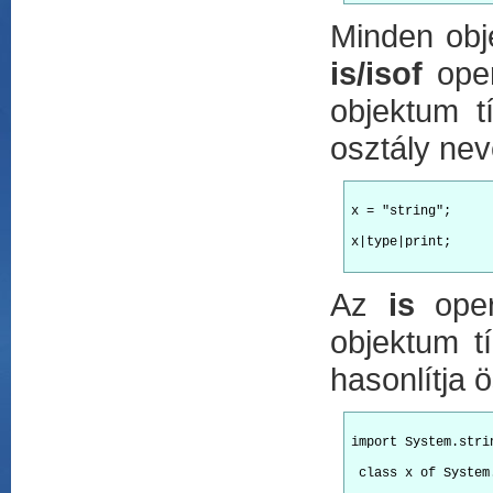
Minden ob
is/isof
oper
objektum t
osztály nev
x = "string";
x|type|print;

Az
is
oper
objektum t
hasonlítja 
import System.stri
 class x of System