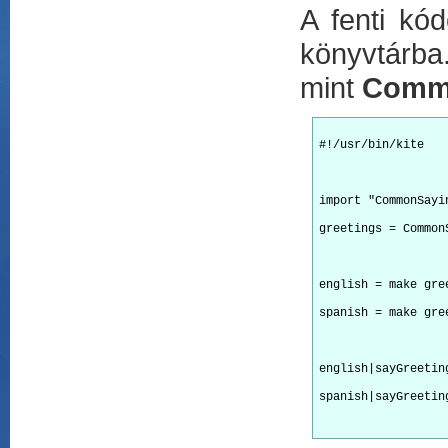
A fenti kó
könyvtárba
mint
Commo
#!/usr/bin/kite
import "CommonSayi
greetings = Common
english = make gre
spanish = make gre
english|sayGreetin
spanish|sayGreetin