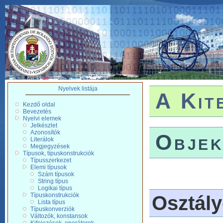
Nyelvek listája
A Kit
Kezdő oldal
Bevezetés
Nyelvi elemek
Jelkészlet
Azonosítók
Objek
Literálok
Megjegyzések
Típusok, típuskonstrukciók
Típusszerkezet
Elemi típusok
Szám típusok
String típus
Logikai típus
Típuskonstrukciók
Osztál
Lista típus
Típuskonverziók
Változók, konstansok