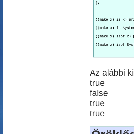
];
((make x) is x)|pr
((make x) is Syste
((make x) isof x)|
((make x) isof Sys
Az alábbi k
true
false
true
true