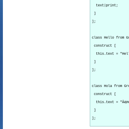
  text|print;
 ]
];
class Hello from G
 construct [
  this.text = "Hel
 ]
];
class Hola from Gr
 construct [
  this.text = "ÂĄH
 ]
];
