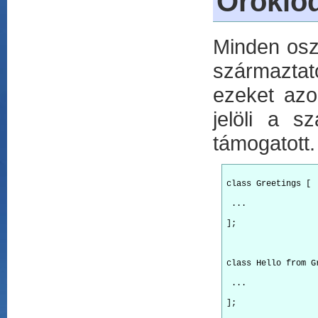
Öröklő
Minden osz
származtat
ezeket azon
jelöli a s
támogatott.
class Greetings [
 ...
];
class Hello from G
 ...
];
