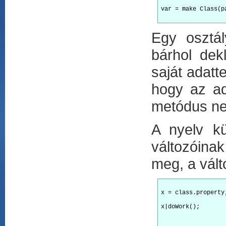
var = make Class(p
Egy osztál
bárhol dek
saját adatt
hogy az ad
metódus ne
A nyelv k
változóina
meg, a vál
x = class.property
x|doWork();