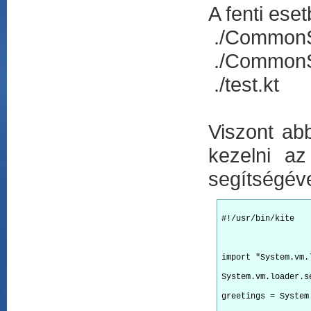
A fenti ese
./CommonS
./CommonSa
./test.kt
Viszont ab
kezelni az
segítségéve
#!/usr/bin/kite
import "System.vm.
System.vm.loader.s
greetings = System