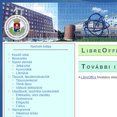
Nyelvek listája
LibreOff
Kezdő oldal
Bevezetés
Nyelvi elemek
További 
Jelkészlet
Azonosítók
Literálok
Típusok, típuskonstrukciók
A
LibreOffice
hivatalos olda
Típusszerkezet
Tömb típus
Változó deklaráció
Utasítások, vezérlési szerkezetek
Értékadás, üres utasítás
Szekvencia
Elágazás
Ciklus
Alprogramok
Általános leírás