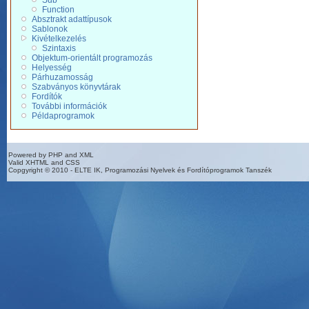
Sub
Function
Absztrakt adattípusok
Sablonok
Kivételkezelés
Szintaxis
Objektum-orientált programozás
Helyesség
Párhuzamosság
Szabványos könyvtárak
Fordítók
További információk
Példaprogramok
Powered by PHP and XML
Valid XHTML and CSS
Copgyright © 2010 - ELTE IK, Programozási Nyelvek és Fordítóprogramok Tanszék