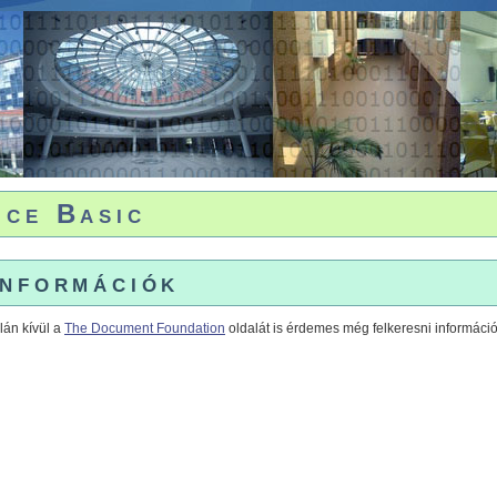
ice Basic
információk
lán kívül a
The Document Foundation
oldalát is érdemes még felkeresni információ