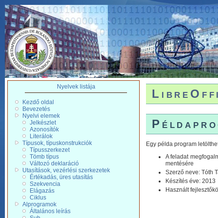
Nyelvek listája
LibreOff
Kezdő oldal
Bevezetés
Nyelvi elemek
Példapr
Jelkészlet
Azonosítók
Literálok
Típusok, típuskonstrukciók
Egy példa program letölth
Típusszerkezet
Tömb típus
A feladat megfogalm
Változó deklaráció
mentésére
Utasítások, vezérlési szerkezetek
Szerző neve: Tóth 
Értékadás, üres utasítás
Készítés éve: 2013
Szekvencia
Használt fejlesztőkö
Elágazás
Ciklus
Alprogramok
Általános leírás