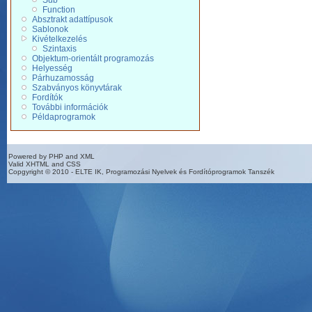
Sub
Function
Absztrakt adattípusok
Sablonok
Kivételkezelés
Szintaxis
Objektum-orientált programozás
Helyesség
Párhuzamosság
Szabványos könyvtárak
Fordítók
További információk
Példaprogramok
Powered by PHP and XML
Valid XHTML and CSS
Copgyright © 2010 - ELTE IK, Programozási Nyelvek és Fordítóprogramok Tanszék