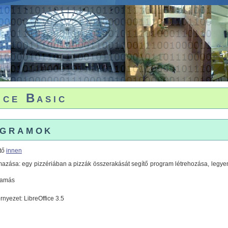
ice Basic
ogramok
ető
innen
azása: egy pizzériában a pizzák összerakását segítő program létrehozása, legye
Tamás
rnyezet: LibreOffice 3.5