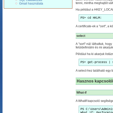
SQL csatlakozás
tenni, mintha meghajtót vál
Gmail használata
Ha például a HKEY_LOCAL
PS> cd HKLM:
A certificate-ek a "cert", a
select
A "sort"-nál láthattuk, hog
felüldefiniálni és mi akarj
Például ha ki akarjuk listá
PS> get-process | 
A select-hez található egy
Hasznos kapcsolók
What-if
A WhatIf kapcsoló segítség
PS C:\Users\Admini
What if: Performin