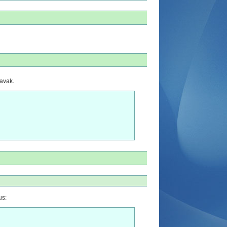
avak.
us: