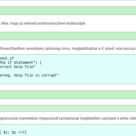
létre, hogy az elemeit pontosvesszővel elválasztjuk.
owerShellben semmilyen újdonság nincs, megtalálhatóak a if, elseif, else kulcssz
out_if

The if Statement") {

orrect help file"

wrong, help file is corrupt"

gramozási nyelvekben megszokott szintaxisnak megfelelően szerepel a while cikl
{ $i; $i +=7}