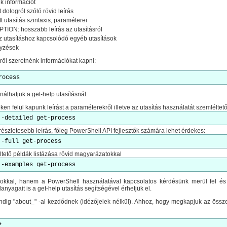
k információt
dologról szóló rövid leírás
 utasítás szintaxis, paraméterei
ON: hosszabb leírás az utasításról
utasításhoz kapcsolódó egyéb utasítások
yzések
ről szeretnénk információkat kapni:
rocess
álhatjuk a get-help utasításnál:
en felül kapunk leírást a paraméterekről illetve az utasítás használatát szemléltet
 -detailed get-process
részletesebb leírás, főleg PowerShell API fejlesztők számára lehet érdekes:
 -full get-process
tető példák listázása rövid magyarázatokkal
 -examples get-process
kkal, hanem a PowerShell használatával kapcsolatos kérdésünk merül fel és
nyagait is a get-help utasítás segítségével érhetjük el.
ig "about_" -al kezdődnek (idézőjelek nélkül). Ahhoz, hogy megkapjuk az összes
*