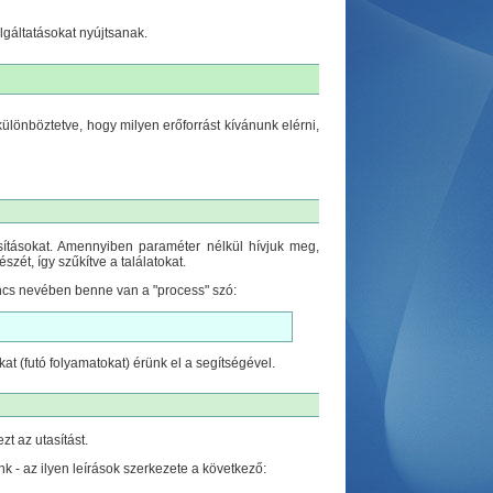
gáltatásokat nyújtsanak.
lönböztetve, hogy milyen erőforrást kívánunk elérni,
sításokat. Amennyiben paraméter nélkül hívjuk meg,
zét, így szűkítve a találatokat.
ancs nevében benne van a "process" szó:
at (futó folyamatokat) érünk el a segítségével.
t az utasítást.
- az ilyen leírások szerkezete a következő: