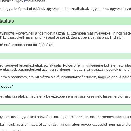
l használt igék
itt
találhatóak.
, hogy a beépített utasítások egyszerűen használhatóak legyenek és egyszerű szol
asítás
 Windows PowerShell a "get" igét használja. Szemben más nyelvekkel, nincs megkü
 kulcsszót kell használnunk (vesd össze pl. Bash: open, cat, display, find stb.).
 erőforrásoknak adhatunk új értéket.
gítségével lekérdezhetjük az aktuális PowerShell munkamenetből elérhető uta
tő utasítást, paraméterként azonban érdemes megadni az utasítás nevének ismert rés
rra a parancsra, ami kilistázza a futó folyamatokat és tudom, hogy valahol a par
rocess*
tt utasítás alakja megfelel a bevezetőben említett szerkezetnek, hiszen erőforrások
 utasítást hogyan kell használni, mik a paraméterei stb. akkor érdemes kiadnunk ez
l hívjuk meg, önmagáról ad leírást - amennyiben egyéb kapcsolót nem használunk 