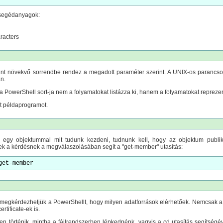
 segédanyagok:
racters
rint növekvő sorrendbe rendez a megadott paraméter szerint. A UNIX-os paranc
n.
 PowerShell sort-ja nem a folyamatokat listázza ki, hanem a folyamatokat repreze
t példaprogramot.
 egy objektummal mit tudunk kezdeni, tudnunk kell, hogy az objektum publiku
nek a kérdésnek a megválaszolásában segít a "get-member" utasítás:
get-member
 megkérdezhetjük a PowerShellt, hogy milyen adatforrások elérhetőek. Nemcsak a 
ertificate-ek is.
 történik, mintha a fájlrendszerben lépkednénk, vagyis a cd utasítás segítségéve