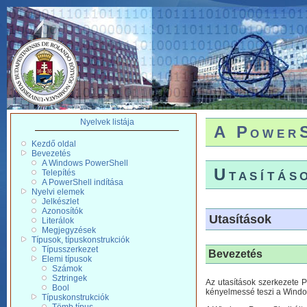
Nyelvek listája
A PowerS
Kezdő oldal
Bevezetés
A Windows PowerShell
Utasítás
Telepítés
A PowerShell indítása
Nyelvi elemek
Jelkészlet
Azonosítók
Utasítások
Literálok
Megjegyzések
Típusok, típuskonstrukciók
Típusszerkezet
Bevezetés
Elemi típusok
Számok
Sztringek
Az utasítások szerkezete 
Bool
kényelmessé teszi a Windo
Típuskonstrukciók