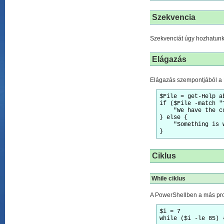
Szekvencia
Szekvenciát úgy hozhatunk 
Elágazás
Elágazás szempontjából a P
$File = get-Help ab
if ($File -match "
    "We have the c
} else {

    "Something is 
}
Ciklus
While ciklus
A PowerShellben a más pro
$i = 7

while ($i -le 85) 