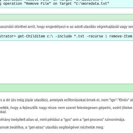
g operation "Remove File" on Target "C:\moredata.txt"
használó dönthet arról, hogy engedélyezi-e az adott utasítás végrehajtását vagy se
strator> get-Childitem c:\ -include *.txt -recurse | remove-Item
s a dir (és még jópár utasítás), amelyek erőforrásokat érnek el, nem "ige"-"főnév" a
evették, hogy a fejlesztők nagy része nem szeret feleslegesen gépelni, ezért (illet
okat.
hány beépített alias-al, mint például a "gps" ami a "get-process" szinonímája.
annak beállítva, a "get-alias" utasítás segítségével nézhetük meg: