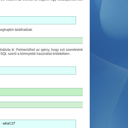
 meghajtón találhatóak.
listázta ki. Felmerülhet az igény, hogy ezt szeretnénk
xisa SQL szerű a könnyebb használat érdekében.
-whatIf
