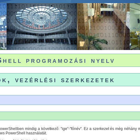
hell programozási nyelv
ok, vezérlési szerkezetek
PowerShellben mindig a következő: "ige"-"főnév". Ez a szerkezet és még néhány 
ws PowerShell használatát.