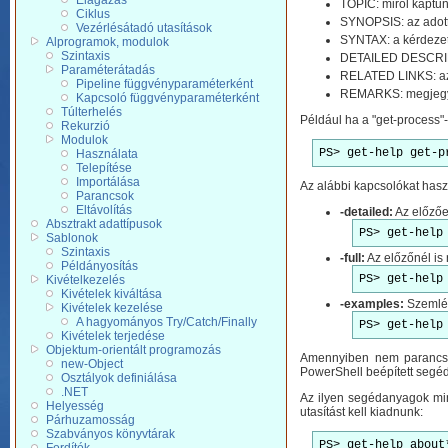
Elágazás
TOPIC: miről kaptun
Ciklus
SYNOPSIS: az adott 
Vezérlésátadó utasítások
SYNTAX: a kérdezett
Alprogramok, modulok
Szintaxis
DETAILED DESCRIPTI
Paraméterátadás
RELATED LINKS: az 
Pipeline függvényparaméterként
REMARKS: megjeg
Kapcsoló függvényparaméterként
Túlterhelés
Például ha a "get-process"-
Rekurzió
Modulok
PS> get-help get-p
Használata
Telepítése
Importálása
Az alábbi kapcsolókat haszn
Parancsok
Eltávolítás
-detailed:
Az előzőek
Absztrakt adattípusok
PS> get-help
Sablonok
Szintaxis
-full:
Az előzőnél is 
Példányosítás
PS> get-help
Kivételkezelés
Kivételek kiváltása
-examples:
Szemlél
Kivételek kezelése
A hagyományos Try/Catch/Finally
PS> get-help
Kivételek terjedése
Objektum-orientált programozás
Amennyiben nem parancso
new-Object
PowerShell beépített segéda
Osztályok definiálása
.NET
Az ilyen segédanyagok mind
Helyesség
utasítást kell kiadnunk:
Párhuzamosság
Szabványos könyvtárak
PS> get-help about