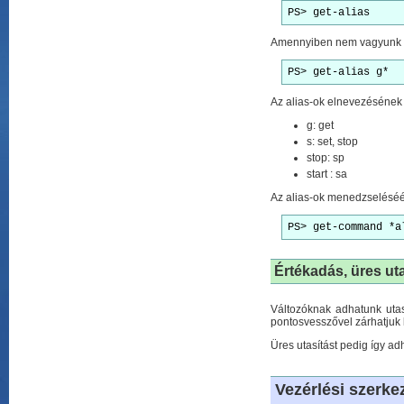
PS> get-alias
Amennyiben nem vagyunk kiv
PS> get-alias g*
Az alias-ok elnevezésének
g: get
s: set, stop
stop: sp
start : sa
Az alias-ok menedzseléséé
PS> get-command *a
Értékadás, üres ut
Változóknak adhatunk utasí
pontosvesszővel zárhatjuk 
Üres utasítást pedig így a
Vezérlési szerke