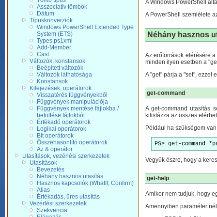
Tömb típus
A Windows PowerShell álta
Asszociatív tömbök
Dátum
A PowerShell szemlélete az
Típuskonverziók
Windows PowerShell Extended Type
Néhány hasznos ut
System (ETS)
Types.ps1xml
Add-Member
Cast
Az erőforrások elérésére a
Változók, konstansok
minden ilyen esetben a "get"
Beépített változók
A "get" párja a "set", ezzel
Változók láthatósága
Konstansok
Kifejezések, operátorok
get-command
Visszatérés függvényekből
Függvények manipulációja
Függvények mentése fájlokba /
A get-command utasítás se
betöltése fájlokból
kilistázza az összes elérhe
Értékadó operátorok
Például ha szükségem van a
Logikai operátorok
Bit operátorok
Összehasonlító operátorok
PS> get-command *p
Az & operátor
Utasítások, vezérlési szerkezetek
Vegyük észre, hogy a kerese
Utasítások
Bevezetés
Néhány hasznos utasítás
get-help
Hasznos kapcsolók (WhatIf, Confirm)
Alias
Amikor nem tudjuk, hogy egy
Értékadás, üres utasítás
Vezérlési szerkezetek
Amennyiben paraméter nélkü
Szekvencia