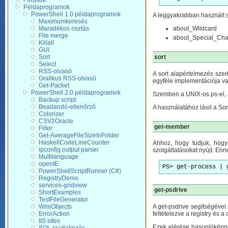
Fordítók
Példaprogramok
PowerShell 1.0 példaprogramok
A leggyakrabban használt
Maximumkeresés
Maradékos osztás
about_Wildcard
File merge
about_Special_Cha
Killall
GUI
Sort
sort
Select
RSS-olvasó
A sort alapértelmezés sze
Grafikus RSS-olvasó
egyféle implementációja va
Get-Packet
PowerShell 2.0 példaprogramok
Szemben a UNIX-os ps-el, a
Backup script
Beadandó-ellenőrző
A használatához lásd a Sor
Colorizer
CSV2Oracle
get-member
Filter
Get-AverageFileSizeInFolder
HaskellCodeLineCounter
Ahhoz, hogy tudjuk, hogy
ipconfig output parser
szolgáltatásokat nyújt. En
Multilanguage
openIE
PS> get-process | 
PowerShellScriptRunner (C#)
RegistryDemo
services-gridview
get-psdrive
ShortExamples
TestFileGenerator
A get-psdrive segítségével
WmiObjects
feltételezve a registry és a c
ErrorAction
IIS sites
Ezek elérése hasonlóképpen