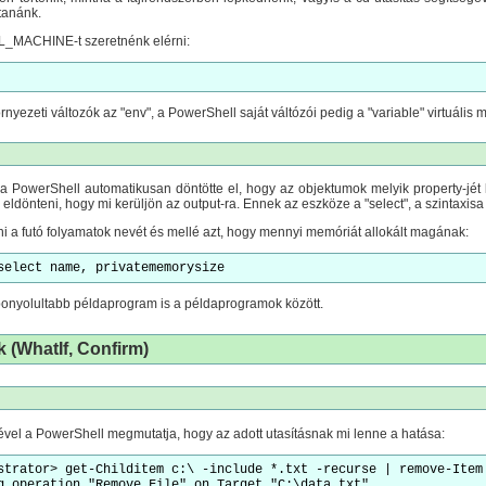
tanánk.
_MACHINE-t szeretnénk elérni:
 környezeti változók az "env", a PowerShell saját váltózói pedig a "variable" virtuális
y a PowerShell automatikusan döntötte el, hogy az objektumok melyik property-jét 
uk eldönteni, hogy mi kerüljön az output-ra. Ennek az eszköze a "select", a szinta
zni a futó folyamatok nevét és mellé azt, hogy mennyi memóriát allokált magának:
select name, privatememorysize
 bonyolultabb példaprogram is a példaprogramok között.
 (WhatIf, Confirm)
ével a PowerShell megmutatja, hogy az adott utasításnak mi lenne a hatása:
strator> get-Childitem c:\ -include *.txt -recurse | remove-Item 
g operation "Remove File" on Target "C:\data.txt".
