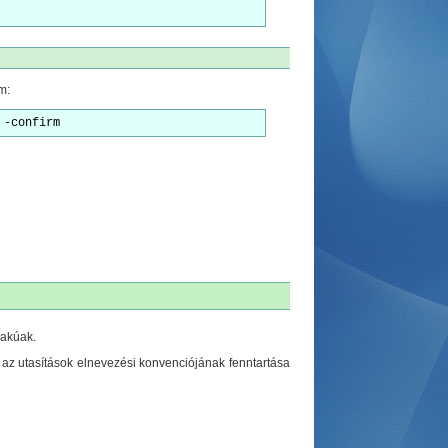
m:
 -confirm
lakúak.
ve az utasítások elnevezési konvenciójának fenntartása