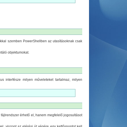
sokkal szemben PowerShellben az utasításoknak csak
ntáló objektumokat.
s interfésze milyen műveleteket tartalmaz, milyen
fájlrendszer érhető el, hanem megfelelő jogosultásot
l, viszont az elérési út végére egy kettőspontot kell