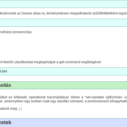
áncsiak az összes alias-ra, természetesen megadhatunk szűrőfeltételként regulár
 néhány konvenciója:
rt felelős utasításokat megkaphatjuk a get-command segítségével:
lias
asítás
tást az értékadó operátorok használatával, illetve a "set-variable váltózónév -v
le, amennyiben egy sorban csak egy utasítás szerepel, a pontosvessző elhagyható
dhatunk meg:
; ;
zetek