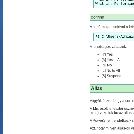
What if: Performin
Confirm
A confirm kapcsolóval a fel
PS C:\Users\Admini
A lehetséges válaszok:
[Y] Yes
[A] Yes to All
[N] No
[L] No to All
[S] Suspend
Alias
Vegyük észre, hogy a sort é
A Microsoft fejlesztői észr
miatt) vezették be az alias-
A PowerShell rendelkezik né
Azt, hogy milyen alias-ok v