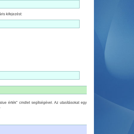
is kifejezést:
alue érték" cmdlet segítségével. Az utasításokat egy
.