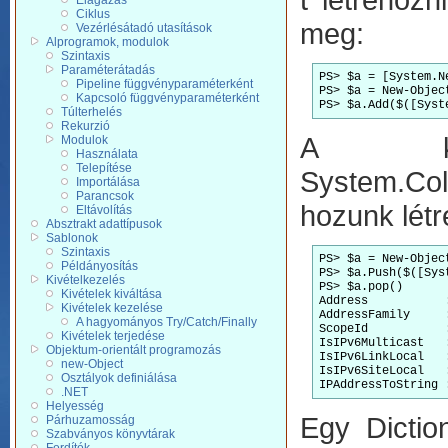
Elágazás
Ciklus
meg:
Vezérlésátadó utasítások
Alprogramok, modulok
Szintaxis
Paraméterátadás
PS> $a = [System.N
Pipeline függvényparaméterként
PS> $a = New-Objec
Kapcsoló függvényparaméterként
PS> $a.Add($([Syst
Túlterhelés
Rekurzió
A köv
Modulok
Használata
Telepítése
System.Col
Importálása
Parancsok
hozunk létr
Eltávolítás
Absztrakt adattípusok
Sablonok
Szintaxis
PS> $a = New-Objec
Példányosítás
PS> $a.Push($([Sys
Kivételkezelés
PS> $a.pop()

Kivételek kiváltása
Address           :
Kivételek kezelése
AddressFamily     :
A hagyományos Try/Catch/Finally
ScopeId           :
Kivételek terjedése
IsIPv6Multicast   :
Objektum-orientált programozás
IsIPv6LinkLocal   :
new-Object
IsIPv6SiteLocal   :
Osztályok definiálása
IPAddressToString 
.NET
Helyesség
Egy Dictio
Párhuzamosság
Szabványos könyvtárak