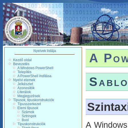
Nyelvek listája
A Pow
Kezdő oldal
Bevezetés
A Windows PowerShell
Telepítés
A PowerShell indítása
Sabl
Nyelvi elemek
Jelkészlet
Azonosítók
Literálok
Megjegyzések
Típusok, típuskonstrukciók
Szintax
Típusszerkezet
Elemi típusok
Számok
Sztringek
Bool
A Windows 
Típuskonstrukciók