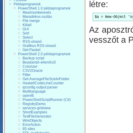
Fordítók
létre:
Példaprogramok
PowerShell 1.0 példaprogramok
Maximumkeresés
Maradékos osztás
$a = New-Object 's
File merge
Killall
Az aposztró
GUI
Sort
vesszőt a 
Select
RSS-olvasó
Grafikus RSS-olvasó
Get-Packet
PowerShell 2.0 példaprogramok
Backup script
Beadandó-ellenőrző
Colorizer
CSV2Oracle
Filter
Get-AverageFileSizeInFolder
HaskellCodeLineCounter
ipconfig output parser
Multilanguage
openIE
PowerShellScriptRunner (C#)
RegistryDemo
services-gridview
ShortExamples
TestFileGenerator
WmiObjects
ErrorAction
IIS sites