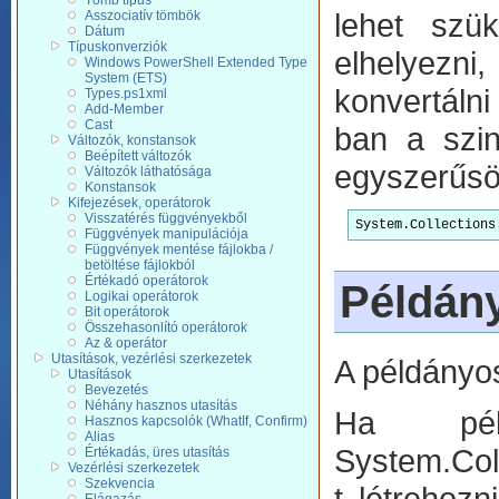
Tömb típus
lehet szü
Asszociatív tömbök
Dátum
Típuskonverziók
elhelyezni
Windows PowerShell Extended Type
System (ETS)
konvertálni
Types.ps1xml
Add-Member
Cast
ban a szin
Változók, konstansok
Beépített változók
egyszerűsö
Változók láthatósága
Konstansok
Kifejezések, operátorok
Visszatérés függvényekből
System.Collections
Függvények manipulációja
Függvények mentése fájlokba /
betöltése fájlokból
Értékadó operátorok
Példány
Logikai operátorok
Bit operátorok
Összehasonlító operátorok
Az & operátor
Utasítások, vezérlési szerkezetek
A példányos
Utasítások
Bevezetés
Néhány hasznos utasítás
Ha pél
Hasznos kapcsolók (WhatIf, Confirm)
Alias
System.Col
Értékadás, üres utasítás
Vezérlési szerkezetek
Szekvencia
t létrehoz