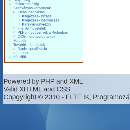
Helyesség
Párhuzamosság
Szabványos könyvtárak
Kiirás, beolvasás
Kifejezések kiírása
Kifejezések beolvasása
Karakterkonverzió
File I/O műveletek
PLN5 - függvények a Prologban
DCG - fordítóprogramok
Fordítók
További információk
Nyelvi specifikáció
Linkek
Készítők
Powered by PHP and XML
Valid XHTML and CSS
Copgyright © 2010 - ELTE IK, Programozá