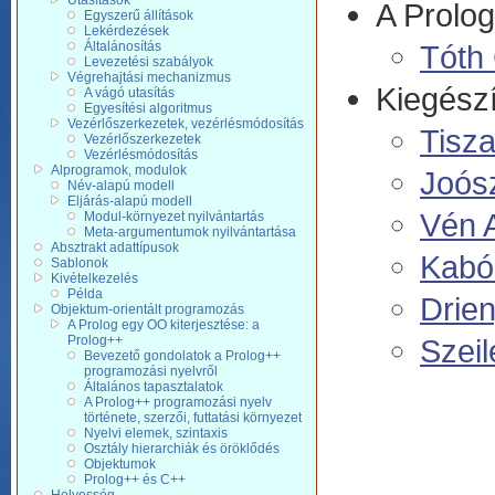
Utasítások
A Prolog
Egyszerű állítások
Lekérdezések
Általánosítás
Tóth
Levezetési szabályok
Végrehajtási mechanizmus
Kiegészí
A vágó utasítás
Egyesítési algoritmus
Vezérlőszerkezetek, vezérlésmódosítás
Tisz
Vezérlőszerkezetek
Vezérlésmódosítás
Alprogramok, modulok
Joós
Név-alapú modell
Eljárás-alapú modell
Vén A
Modul-környezet nyilvántartás
Meta-argumentumok nyilvántartása
Absztrakt adattípusok
Kabó
Sablonok
Kivételkezelés
Példa
Drie
Objektum-orientált programozás
A Prolog egy OO kiterjesztése: a
Prolog++
Szeil
Bevezető gondolatok a Prolog++
programozási nyelvről
Általános tapasztalatok
A Prolog++ programozási nyelv
története, szerzői, futtatási környezet
Nyelvi elemek, szintaxis
Osztály hierarchiák és öröklődés
Objektumok
Prolog++ és C++