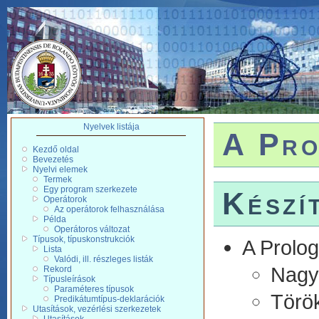
Nyelvek listája
A Pro
Kezdő oldal
Bevezetés
Nyelvi elemek
Termek
Egy program szerkezete
Készí
Operátorok
Az operátorok felhasználása
Példa
Operátoros változat
Típusok, típuskonstrukciók
A Prolog 
Lista
Valódi, ill. részleges listák
Nagy
Rekord
Típusleírások
Paraméteres típusok
Törö
Predikátumtípus-deklarációk
Utasítások, vezérlési szerkezetek