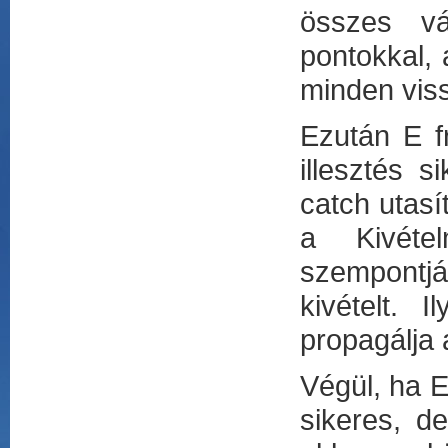
összes vál
pontokkal, 
minden viss
Ezután E fr
illesztés 
catch utasí
a Kivétel
szempontjá
kivételt. 
propagálja a
Végül, ha E
sikeres, d