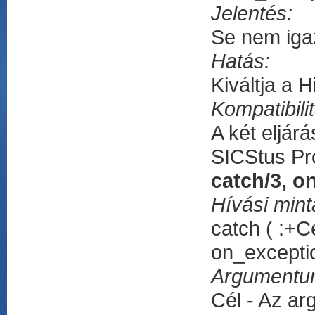
Jelentés:
Se nem iga
Hatás:
Kiváltja a H
Kompatibili
A két eljár
SICStus Pro
catch/3, o
Hívási mint
catch ( :+C
on_exceptio
Argumentu
Cél - Az a