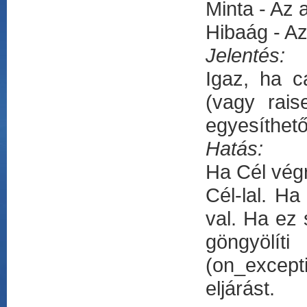
Minta - Az 
Hibaág - A
Jelentés:
Igaz, ha c
(vagy rais
egyesíthető
Hatás:
Ha Cél végr
Cél-lal. Ha
val. Ha ez 
göngyölít
(on_excep
eljárást.