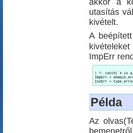
akkor a kö
utasítás vál
kivételt.
A beépítet
kivételeke
ImpErr ren
| ?- catch( X is a
ImpErr = domain_er
Példa
Az olvas(T
bemenetről 