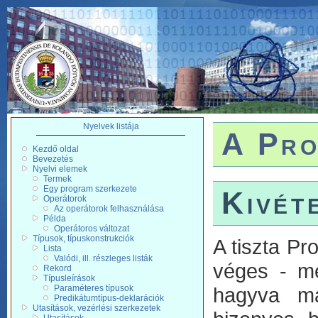
Nyelvek listája
A Pro
Kezdő oldal
Bevezetés
Nyelvi elemek
Termek
Egy program szerkezete
Kivét
Operátorok
Az operátorok felhasználása
Példa
Operátoros változat
Típusok, típuskonstrukciók
A tiszta Pr
Lista
Valódi, ill. részleges listák
véges - me
Rekord
Típusleírások
Paraméteres típusok
hagyva ma
Predikátumtípus-deklarációk
Utasítások, vezérlési szerkezetek