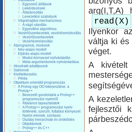
bizonyos b
Utasítások
Egyszerű állítások
arg(I,T,A
Lekérdezések
Általánosítás
Levezetési szabályok
read(X)
Végrehajtási mechanizmus
A vágó utasítás
Ilyenkor az
Egyesítési algoritmus
Vezérlőszerkezetek, vezérlésmódosítás
Vezérlőszerkezetek
váltja ki é
Vezérlésmódosítás
Alprogramok, modulok
véget.
Név-alapú modell
Eljárás-alapú modell
Modul-környezet nyilvántartás
Meta-argumentumok nyilvántartása
A kivétel
Absztrakt adattípusok
Sablonok
mesterség
Kivételkezelés
Példa
Objektum-orientált programozás
segítségével
A Prolog egy OO kiterjesztése: a
Prolog++
Bevezető gondolatok a Prolog++
A kezeletle
programozási nyelvről
Általános tapasztalatok
fejlesztői
A Prolog++ programozási nyelv
története, szerzői, futtatási környezet
Nyelvi elemek, szintaxis
párbeszédci
Osztály hierarchiák és öröklődés
Objektumok
Prolog++ és C++