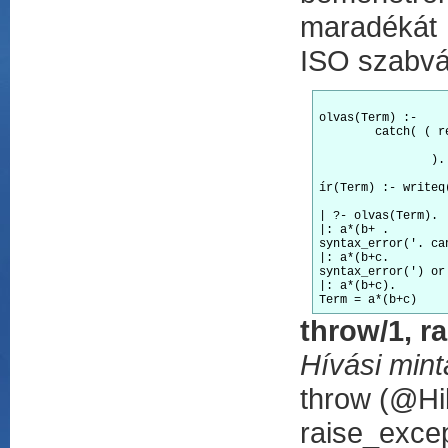
maradékát e
ISO szabván
olvas(Term) :-

	catch( ( read(user,Term), skip_line(user) ),

			error(Hiba,_), ( ír(Hiba), olv
		).

ír(Term) :- writeq
| ?- olvas(Term).

|: a*(b+ .

syntax_error('. ca
|: a*(b+c.

syntax_error(') or
|: a*(b+c).

throw/1, r
Hívási mint
throw (@Hi
raise_exce