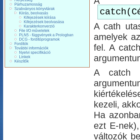
A ki
Helyesség
Párhuzamosság
Szabványos könyvtárak
catch(C
Kiirás, beolvasás
Kifejezések kiírása
Kifejezések beolvasása
A cath uta
Karakterkonverzió
File I/O műveletek
amelyek az
PLN5 - függvények a Prologban
DCG - fordítóprogramok
Fordítók
fel. A catc
További információk
Nyelvi specifikáció
argumentu
Linkek
Készítők
A catch u
argumentum
kiértékelés
kezeli, akk
Ha azonban 
ezt E-nek),
változók be