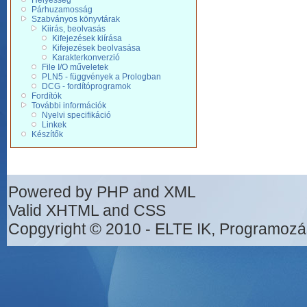
Helyesség
Párhuzamosság
Szabványos könyvtárak
Kiirás, beolvasás
Kifejezések kiírása
Kifejezések beolvasása
Karakterkonverzió
File I/O műveletek
PLN5 - függvények a Prologban
DCG - fordítóprogramok
Fordítók
További információk
Nyelvi specifikáció
Linkek
Készítők
Powered by PHP and XML
Valid XHTML and CSS
Copgyright © 2010 - ELTE IK, Programozá