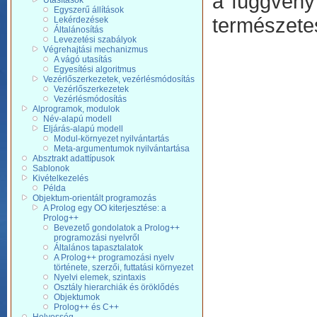
a függvény 
Utasítások
Egyszerű állítások
természetes
Lekérdezések
Általánosítás
Levezetési szabályok
Végrehajtási mechanizmus
A vágó utasítás
Egyesítési algoritmus
Vezérlőszerkezetek, vezérlésmódosítás
Vezérlőszerkezetek
Vezérlésmódosítás
Alprogramok, modulok
Név-alapú modell
Eljárás-alapú modell
Modul-környezet nyilvántartás
Meta-argumentumok nyilvántartása
Absztrakt adattípusok
Sablonok
Kivételkezelés
Példa
Objektum-orientált programozás
A Prolog egy OO kiterjesztése: a
Prolog++
Bevezető gondolatok a Prolog++
programozási nyelvről
Általános tapasztalatok
A Prolog++ programozási nyelv
története, szerzői, futtatási környezet
Nyelvi elemek, szintaxis
Osztály hierarchiák és öröklődés
Objektumok
Prolog++ és C++