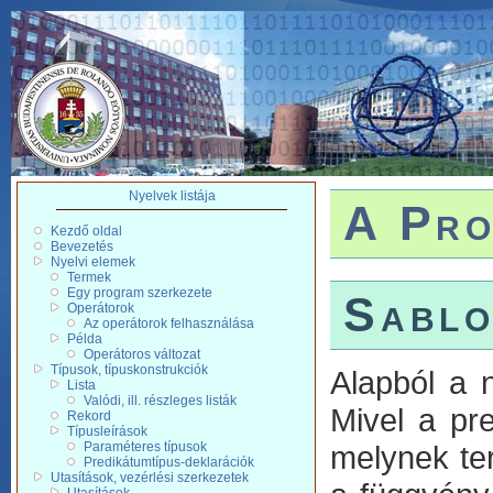
Nyelvek listája
A Pro
Kezdő oldal
Bevezetés
Nyelvi elemek
Termek
Egy program szerkezete
Sabl
Operátorok
Az operátorok felhasználása
Példa
Operátoros változat
Típusok, típuskonstrukciók
Alapból a n
Lista
Valódi, ill. részleges listák
Mivel a pre
Rekord
Típusleírások
Paraméteres típusok
melynek ter
Predikátumtípus-deklarációk
Utasítások, vezérlési szerkezetek