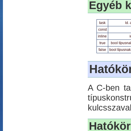
Egyéb k
task
ld.
const
inline
i
true
bool típusna
false
bool típusnak
Hatókör
A C-ben tal
típuskonst
kulcsszava
Hatókör