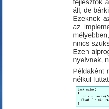
fejlesztők 
áll, de bárk
Ezeknek az
az impleme
mélyebben, 
nincs szüksé
Ezen alpro
nyelvnek, n
Példaként 
nélkül futta
task main()

{

  int r = random(50);				//Ez a függvényv ANSI C-ben a Random.h-ban 
  float f = sin(PI/4);			//Ez a függvényv ANSI C-ben a Math.h-b