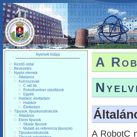
Nyelvek listája
A Rob
Kezdő oldal
Bevezetés
Nyelvi elemek
Általános
Kulcsszavak
Nyelv
C std lib
Robothardver utasítások
Egyéb
Hatókör, élettartam
Hatókör
Élettartam
Általán
Típusok, típuskonstrukciók
Általános
Elemi típusok
Skalár típusok
Mutató és referencia típus(ok)
A RobotC ny
Típuskonstrukciók