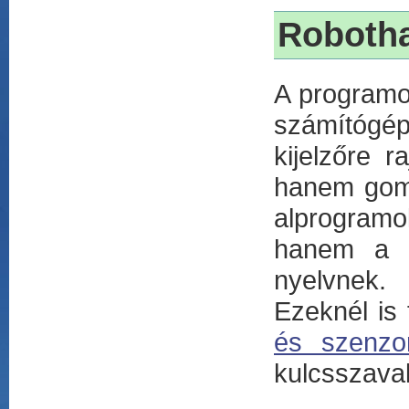
Robotha
A programoz
számítógép
kijelzőre 
hanem gomb
alprogram
hanem a n
nyelvnek.
Ezeknél is
és szenzo
kulcsszava