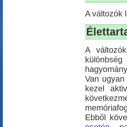
A változók 
Élettar
A változó
különbség 
hagyományo
Van ugyan 
kezel akti
következmé
memóriafog
Ebből köv
esetén n