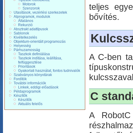
Típusok robotokhoz
teljes egy
Motorok
Szenzorok
Utasítások, vezérlési szerkezetek
bővítés.
Alprogramok, modulok
Általános
Rekurzió
Absztrakt adattípusok
Sablonok
Kulcss
Kivételkezelés
Objektum-orientált programozás
Helyesség
Párhuzamosság
Taszkok definiálása
A C-ben tal
Taszkok indítása, leállítása,
felfüggesztése
típuskonst
Prioritások
Gyakorlati használat, fontos tudnivalók
kulcsszava
Szabványos könyvtárak
Fordítók
További információk
Linkek, eddigi előadások
Példaprogramok
C stand
Készítők
Készítők
Aktuális felelős
A RobotC 
részhalma