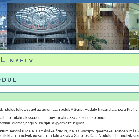
L nyelv
odul
szkirptelés lehetőségét az automatán belül. A Script Module használatához a Profil
ttatható tartalmak csoportját, hogy tartalmazza a <script> elemet
<scxml> elemet, hogy a <script> a gyermeke legyen
um betöltési ideje alatt értékelődik ki, ha az <script> gyermeke. Minden más <
rofilokban, amelyek egyaránt tartalmazzák a Script és Data Module-t, bármelyik szkrip