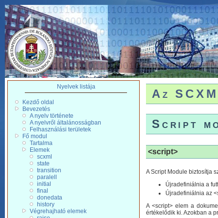
Nyelvek listája
Az SCXM
Kezdő oldal
Bevezetés
A nyelv története
Script m
A nyelvről általánosságban
Felhasználási területek
Fő modul
Tartalma
Elemek
<script>
scxml
state
transition
A Script Module biztosítja 
paralell
initial
Újradefiniálnia a fu
final
Újradefiniálnia az 
donedata
history
A <script> elem a dokument
Végrehajható elemek
értékelődik ki. Azokban a p