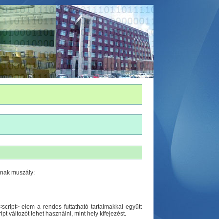
e-nak muszály:
script> elem a rendes futtatható tartalmakkal együtt
t változót lehet használni, mint hely kifejezést.