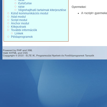
raise
if,elsif,else
raise
Gyermekei:
Végrehajtható tartalmak kiterjesztése
A <script> gyermeke
Külső kommunikációs modul
Adat modul
Script modul
Anchor modul
Kifejezések
További információk
Linkek
Példaprogramok
Powered by PHP and XML
Valid XHTML and CSS
Copgyright © 2010 - ELTE IK, Programozási Nyelvek és Fordítóprogramok Tanszék