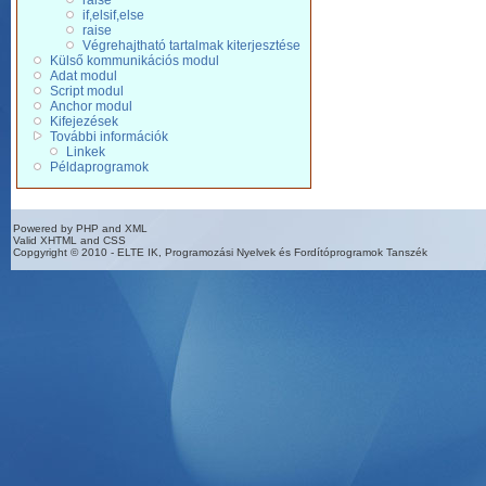
raise
if,elsif,else
raise
Végrehajtható tartalmak kiterjesztése
Külső kommunikációs modul
Adat modul
Script modul
Anchor modul
Kifejezések
További információk
Linkek
Példaprogramok
Powered by PHP and XML
Valid XHTML and CSS
Copgyright © 2010 - ELTE IK, Programozási Nyelvek és Fordítóprogramok Tanszék