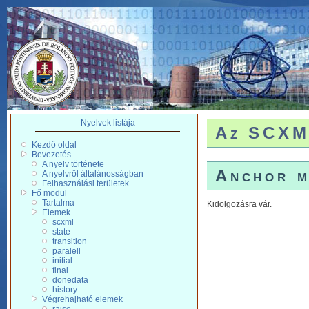
Nyelvek listája
Az SCXM
Kezdő oldal
Bevezetés
A nyelv története
Anchor m
A nyelvről általánosságban
Felhasználási területek
Fő modul
Tartalma
Kidolgozásra vár.
Elemek
scxml
state
transition
paralell
initial
final
donedata
history
Végrehajható elemek