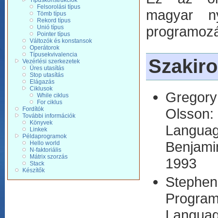
Típuskonstrukciók
Felsorolási típus
magyar n
Tömb típus
Rekord típus
programozás
Unió típus
Pointer típus
Változók és konstansok
Operátorok
Típusekvivalencia
Szakir
Vezérlési szerkezetek
Üres utasítás
Stop utasítás
Elágazás
Ciklusok
Gregory
While ciklus
For ciklus
Olsson
Fordítók
További információk
Könyvek
Langua
Linkek
Példaprogramok
Benjami
Hello world
N-faktoriális
Mátrix szorzás
1993
Stack
Készítők
Stephe
Progr
Languag