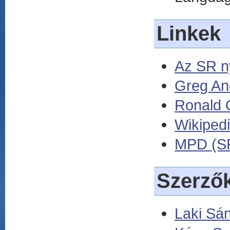
Linkek
Az SR n
Greg An
Ronald 
Wikiped
MPD (SR
Szerző
Laki Sá