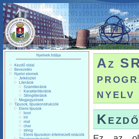
Nyelvek listája
Az S
Kezdő oldal
Bevezetés
progr
Nyelvi elemek
Jelkészlet
Literálok
Számliterálok
nyelv
Karakterliterálok
Stringliterálok
Megjegyzések
Típusok, típuskonstrukciók
Elemi típusok
bool
Kezdő
int
real
char
string
Elemi típusokon értelmezett relációk
Ez az old