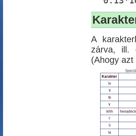
0.13*1
Karakter
A karakter
zárva, ill
(Ahogy azt 
Speciá
Karakter
\n
\t
\b
\r
\xhh
hexadecim
\'
\\
\a