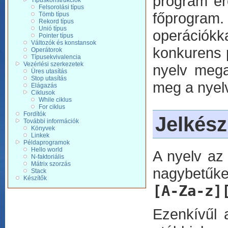
program erő
Típuskonstrukciók
Felsorolási típus
főprogram.
Tömb típus
Rekord típus
Unió típus
operációkk
Pointer típus
Változók és konstansok
konkurens 
Operátorok
Típusekvivalencia
Vezérlési szerkezetek
nyelv megal
Üres utasítás
Stop utasítás
meg a nyelv
Elágazás
Ciklusok
While ciklus
For ciklus
Fordítók
Jelkész
További információk
Könyvek
Linkek
Példaprogramok
Hello world
A nyelv az 
N-faktoriális
Mátrix szorzás
nagybetűket
Stack
Készítők
[A-Za-z]
Ezenkívűl 