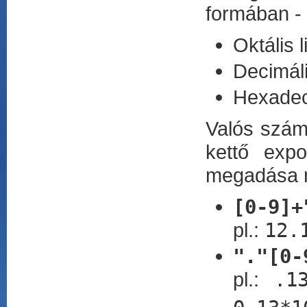
formában -
Oktális l
Decimáli
Hexadeci
Valós szám
kettő expo
megadása n
[0-9]+
pl.:
12.
"."[0-
pl.:
.1