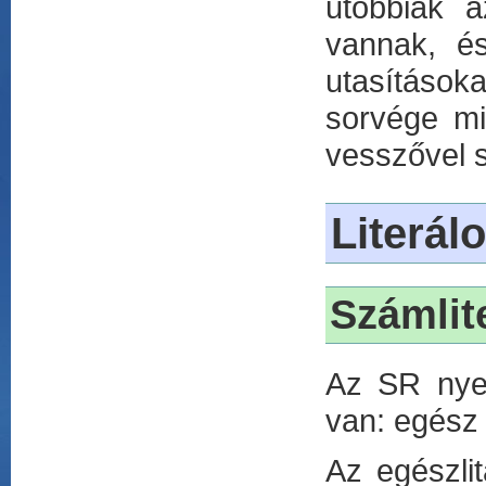
utóbbiak a
vannak, és
utasításoka
sorvége min
vesszővel 
Literál
Számlit
Az SR nyel
van: egész 
Az egészlit