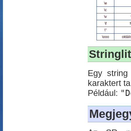
\e
\c
\v
\f
\"
\ooo
oktál
Stringli
Egy string
karaktert t
Például:
"D
Megjeg