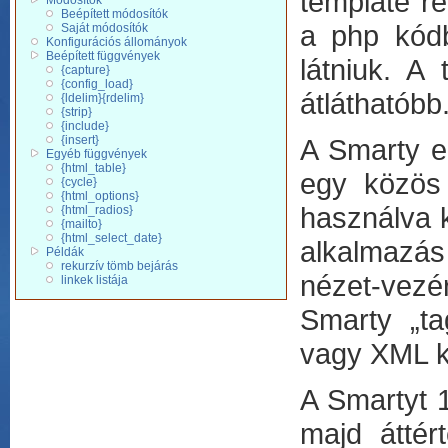
template r
Módosítók
Beépített módosítók
a php kódb
Saját módosítók
Konfigurációs állományok
Beépített függvények
látniuk. A
{capture}
{config_load}
átláthatóbb
{ldelim}{rdelim}
{strip}
{include}
{insert}
A Smarty e
Egyéb függvények
{html_table}
egy közös 
{cycle}
{html_options}
használva k
{html_radios}
{mailto}
{html_select_date}
alkalmazás 
Példák
rekurzív tömb bejárás
nézet-vezé
linkek listája
Smarty „ta
vagy XML k
A Smartyt 1
majd áttér