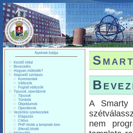
Nyelvek listája
Smart
Kezdő oldal
Bevezetés
Hogyan működik?
Alapvető szintaxis
Kommentek
Bevez
Változók
Foglalt változók
Tipusok, operátorok
Típusok
Tömbök
A Smarty 
Objektumok
Operátorok
szétválass
Vezérlési szerkezetek
Elágazás
Ciklus
nem progr
PHP blokk a template-ben
{literal} blokk