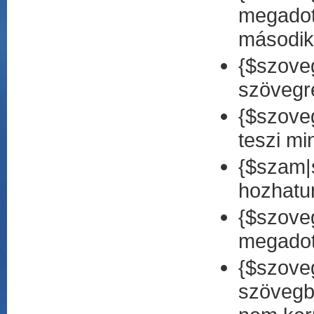
megadott
második
{$szoveg
szövegr
{$szove
teszi mi
{$szam|s
hozhatu
{$szove
megadot
{$szoveg
szövegbő