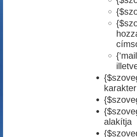
{$szo
{$sz
hozz
címs
{'mai
illet
{$szove
karakter
{$szoveg
{$szove
alakítja
{$szove