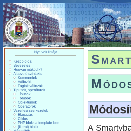
Nyelvek listája
Smart
Kezdő oldal
Bevezetés
Hogyan működik?
Alapvető szintaxis
Kommentek
Módos
Változók
Foglalt változók
Tipusok, operátorok
Típusok
Tömbök
Objektumok
Módosí
Operátorok
Vezérlési szerkezetek
Elágazás
Ciklus
PHP blokk a template-ben
A Smartyba
{literal} blokk