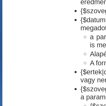
eredmén
{$szove
{$datum
megadot
a par
is m
Alap
A fo
{$ertek|
vagy nem
{$szoveg
a paramé
{$szo