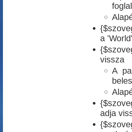
fogla
Alap
{$szoveg
a 'World
{$szove
vissza
A pa
bele
Alap
{$szove
adja vis
{$szov