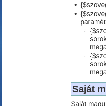
{$szoveg
{$szov
paraméte
{$sz
soro
megad
{$sz
soro
megad
Saját m
Saját magun