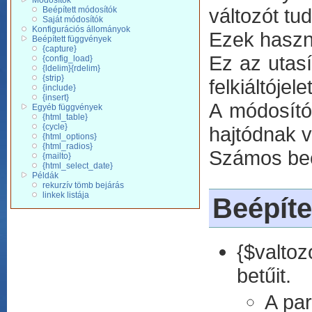
Módosítók
változót tu
Beépített módosítók
Saját módosítók
Konfigurációs állományok
Ezek haszná
Beépített függvények
{capture}
Ez az utasí
{config_load}
{ldelim}{rdelim}
{strip}
felkiáltójelet
{include}
{insert}
A módosító
Egyéb függvények
{html_table}
{cycle}
hajtódnak v
{html_options}
{html_radios}
Számos beép
{mailto}
{html_select_date}
Példák
rekurzív tömb bejárás
linkek listája
Beépíte
{$valtoz
betűit.
A pa