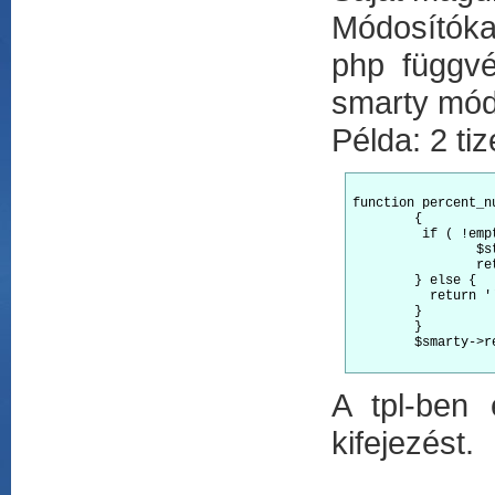
Módosítóka
php függvé
smarty mód
Példa: 2 ti
function percent_n
	{

   	 if ( !empty($string) ) {

   	 	$string=str_replace(',','.',$string);

   	 	return number_format($string, 2, '.', ' ')."%";

    	} else {

      	  return '';

    	}

	}

	$smarty->register_modifier('percent_number_format','percent_number_format');

A tpl-ben 
kifejezést.