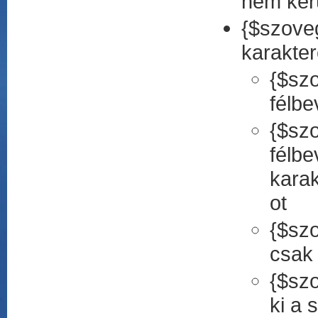
nem ker
{$szove
karakter
{$sz
félbe
{$szo
félb
karak
ot
{$szo
csak 
{$szo
ki a 