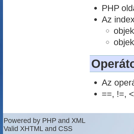
PHP old
Az index
objek
objek
Operát
Az oper
==, !=, <
Powered by PHP and XML
Valid XHTML and CSS