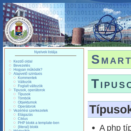
Nyelvek listája
Smart
Kezdő oldal
Bevezetés
Hogyan működik?
Alapvető szintaxis
Kommentek
Tipus
Változók
Foglalt változók
Tipusok, operátorok
Típusok
Tömbök
Objektumok
Típuso
Operátorok
Vezérlési szerkezetek
Elágazás
Ciklus
PHP blokk a template-ben
A php tí
{literal} blokk