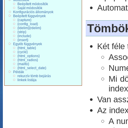
Módosítók
Beépített módosítók
Automat
Saját módosítók
Konfigurációs állományok
Beépített függvények
{capture}
Tömbö
{config_load}
{ldelim}{rdelim}
{strip}
{include}
{insert}
Két féle
Egyéb függvények
{html_table}
{cycle}
Assoc
{html_options}
{html_radios}
{mailto}
Nume
{html_select_date}
Példák
rekurzív tömb bejárás
Mi dö
linkek listája
inde
Van assz
Az index
A num