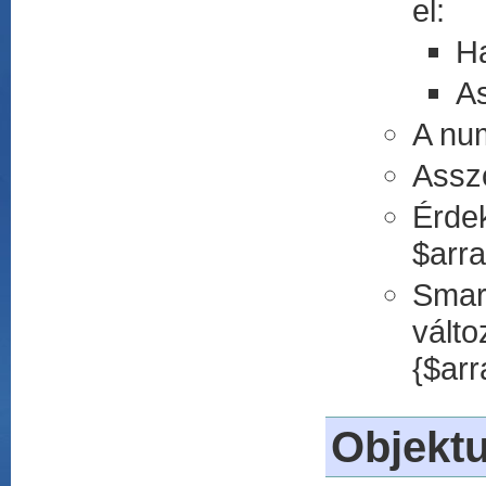
el:
H
As
A num
Asszo
Érde
$arra
Smart
vált
{$arr
Objekt