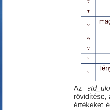
'0'
'1'
mag
'Z'
'W'
'L'
'H'
lén
'-'
Az
std_ulo
rövidítése,
értékeket é