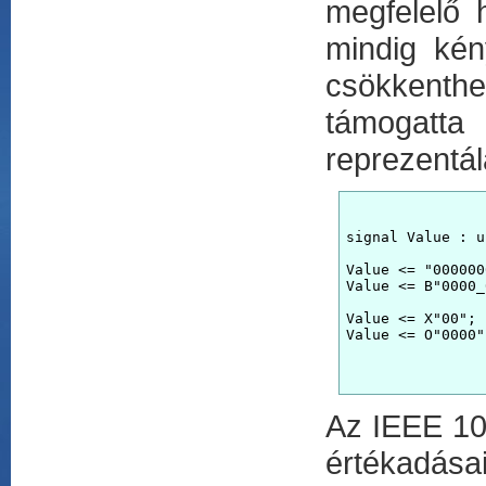
megfelelő 
mindig kén
csökkenthe
támogatta
reprezentál
signal Value : u
Value <= "000000
Va
Az IEEE 10
értékadásai