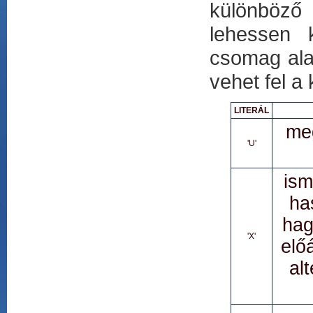
különböző 
lehessen 
csomag ala
vehet fel a
LITERÁL
meg
'U'
ism
ha
hag
'X'
elő
al