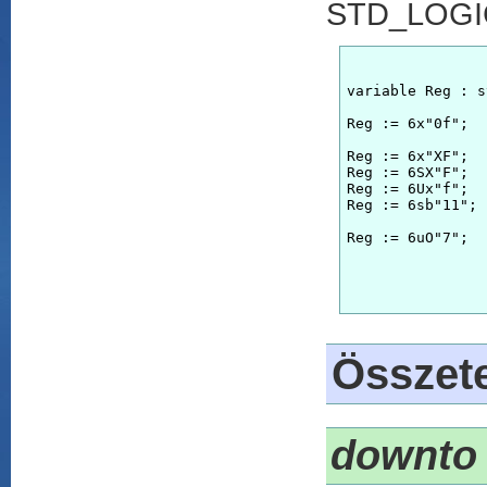
STD_LOGIC
variable Reg : s
Reg := 6x"0f";	
Reg := 6x"XF";	
Reg := 6SX"F";	
Reg := 6Ux"f";	
Reg := 6sb"11";	
Reg := 6uO"7";	
Összete
downto