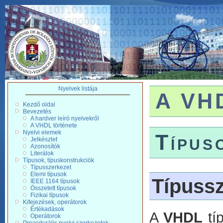
Nyelvek listája
A VHD
Kezdő oldal
Bevezetés
A hardver leíró nyelvekről
A VHDL története
Nyelvi elemek
Típus
Jelkészlet
Azonosítók
Literálok
Típusok, típuskonstrukciók
Típusszerkezet
Elemi típusok
Típussz
IEEE 1164 típusok
Összetett típusok
Fizikai típusok
Kifejezések, operátorok
Értékadások
A
VHDL
tí
Operátorok