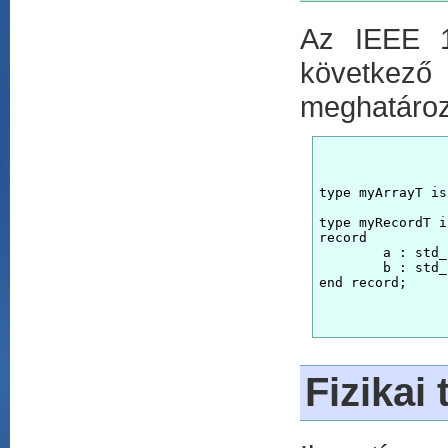
Az IEEE 1
következő
meghatároz
type myArrayT is
type myRecordT is
record

	a : std_logic_vector;

	b : std_logic_vector;

Fizikai