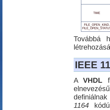
TIME
FILE_OPEN_KIND,
FILE_OPEN_STATU
Továbbá h
létrehozásá
IEEE 11
A
VHDL
fe
elnevezés
definiálna
1164
kódú 