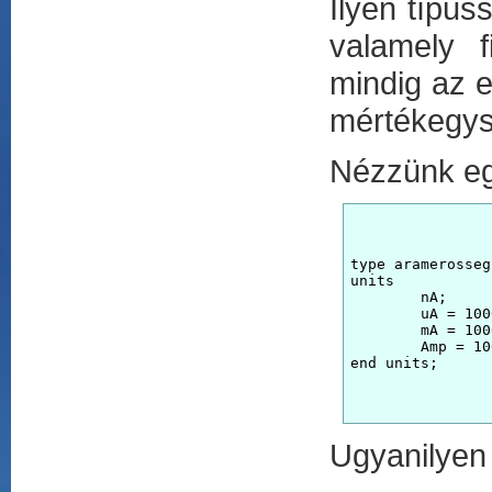
Ilyen típus
valamely f
mindig az 
mértékegys
Nézzünk egy
type aramerosseg
units

	nA;

	uA = 1000 nA;

	mA = 1000 uA;

	Amp = 1000 mA;

Ugyanilyen f