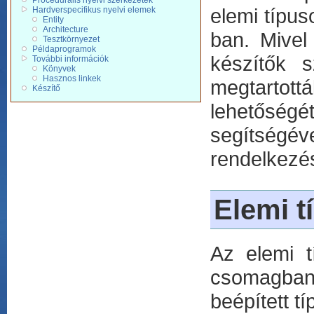
Procedurális nyelvi szerkezetek
elemi típus
Hardverspecifikus nyelvi elemek
Entity
Architecture
ban. Mivel
Tesztkörnyezet
Példaprogramok
készítők s
További információk
Könyvek
Hasznos linkek
megtartott
Készítő
lehetőségé
segítségé
rendelkezé
Elemi t
Az elemi 
csomagban 
beépített t