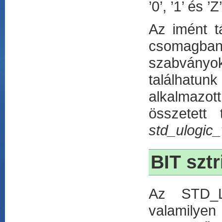
’0’, ’1’ és 
Az imént t
csomagban
szabványo
találhatunk
alkalmazott
összetett
std_ulogic_
BIT sztr
Az STD_L
valamilyen