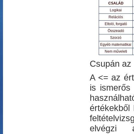
CSALÁD
Logikai
Relációs
Eltoló, forgató
Összeadó
Szorzó
Egyéb matematikai
Nem műveleti
Csupán az u
A <= az ért
is ismerős 
használhat
értékekből
feltételvi
elvégzi