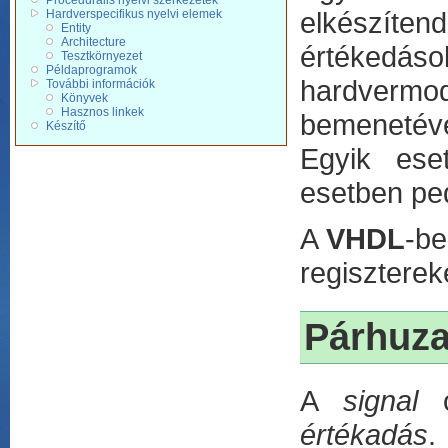
Procedurális nyelvi szerkezetek
elkészíten
Hardverspecifikus nyelvi elemek
Entity
Architecture
értékedás
Tesztkörnyezet
Példaprogramok
hardvermod
További információk
Könyvek
Hasznos linkek
bemenetéve
Készítő
Egyik ese
esetben ped
A
VHDL
-be
regiszterek
Párhuz
A
signal
o
értékadás
.