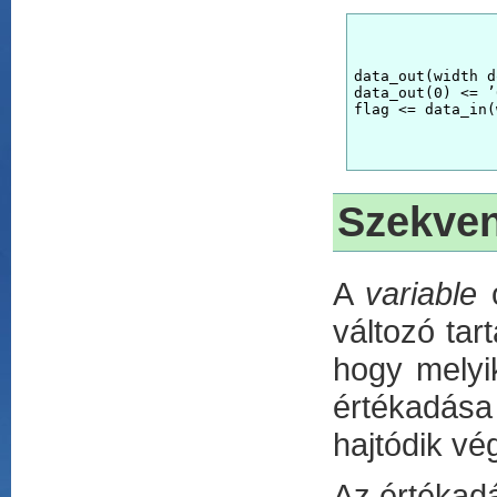
data_out(width d
data_out(0) <= ’
Szekven
A
variable
o
változó tar
hogy melyik
értékadása
hajtódik vé
Az értékadá