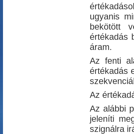
értékadáso
ugyanis mi
bekötött 
értékadás 
áram.
Az fenti a
értékadás
szekvenciál
Az értékad
Az alábbi p
jeleníti m
szignálra ir