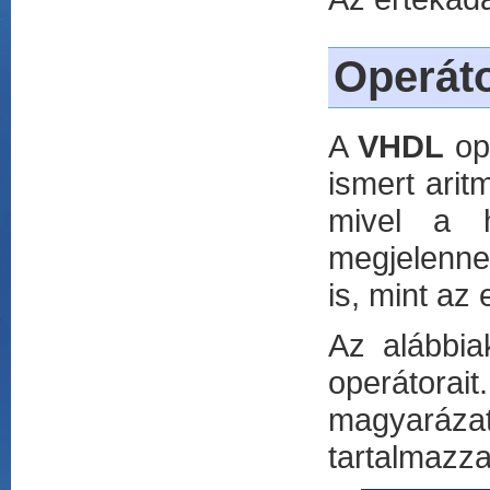
Operát
A
VHDL
op
ismert aritm
mivel a h
megjelenne
is, mint az 
Az alábbia
operátorai
magyarázato
tartalmazza