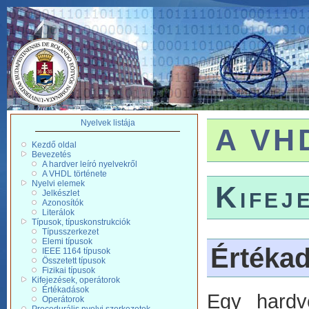
Nyelvek listája
A VHD
Kezdő oldal
Bevezetés
A hardver leíró nyelvekről
A VHDL története
Nyelvi elemek
Kifej
Jelkészlet
Azonosítók
Literálok
Típusok, típuskonstrukciók
Típusszerkezet
Elemi típusok
Értéka
IEEE 1164 típusok
Összetett típusok
Fizikai típusok
Kifejezések, operátorok
Értékadások
Egy hardv
Operátorok