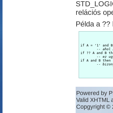
STD_LOGIC_
relációs op
Példa a ?? 
if A = '1' and B
-- ahol 
if ?? A and B th
-- ez ug
if A and B then 
-- bizon
Powered by 
Valid XHTML 
Copgyright © 