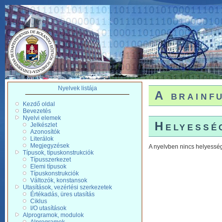
Nyelvek listája
A brainf
Kezdő oldal
Bevezetés
Nyelvi elemek
Helyessé
Jelkészlet
Azonosítók
Literálok
Megjegyzések
A nyelvben nincs helyesség
Típusok, típuskonstrukciók
Típusszerkezet
Elemi típusok
Típuskonstrukciók
Változók, konstansok
Utasítások, vezérlési szerkezetek
Értékadás, üres utasítás
Ciklus
I/O utasítások
Alprogramok, modulok