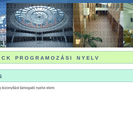
uck programozási nyelv
g
 bizonyítást támogató nyelvi elem.