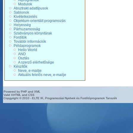
Alprogramok
Modulok
Absztrakt adattípusok
Sablonok
Kivételkezelés
Objektum-orientált programozás
Helyesség
Párhuzamosság
Szabványos könyvtárak
Fordítók
További információk
Példaprogramok
Hello World
AND
Osztás
A szerző elérhetősége
Készítők
Neve, e-mailje
Aktuális felelős neve, e-mailje
Powered by PHP and XML
Valid XHTML and CSS
Copgyright © 2010 - ELTE IK, Programozási Nyelvek és Fordítóprogramok Tanszék