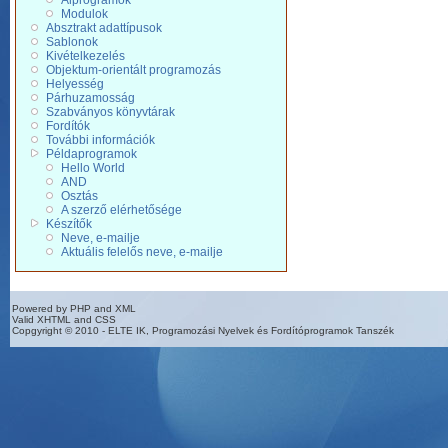
Alprogramok
Modulok
Absztrakt adattípusok
Sablonok
Kivételkezelés
Objektum-orientált programozás
Helyesség
Párhuzamosság
Szabványos könyvtárak
Fordítók
További információk
Példaprogramok
Hello World
AND
Osztás
A szerző elérhetősége
Készítők
Neve, e-mailje
Aktuális felelős neve, e-mailje
Powered by PHP and XML
Valid XHTML and CSS
Copgyright © 2010 - ELTE IK, Programozási Nyelvek és Fordítóprogramok Tanszék