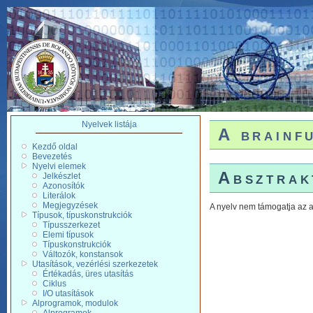
Nyelvek listája
A brainf
Kezdő oldal
Bevezetés
Nyelvi elemek
Absztrak
Jelkészlet
Azonosítók
Literálok
Megjegyzések
A nyelv nem támogatja az a
Típusok, típuskonstrukciók
Típusszerkezet
Elemi típusok
Típuskonstrukciók
Változók, konstansok
Utasítások, vezérlési szerkezetek
Értékadás, üres utasítás
Ciklus
I/O utasítások
Alprogramok, modulok