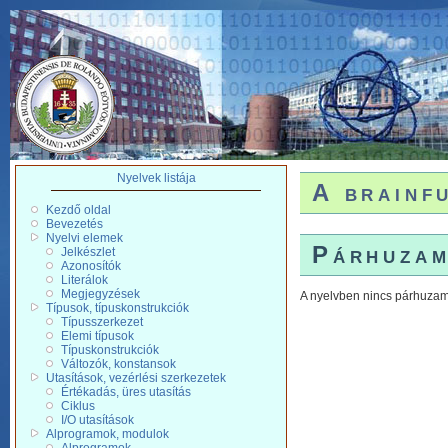
Nyelvek listája
A brainf
Kezdő oldal
Bevezetés
Nyelvi elemek
Párhuza
Jelkészlet
Azonosítók
Literálok
Megjegyzések
A nyelvben nincs párhuzam
Típusok, típuskonstrukciók
Típusszerkezet
Elemi típusok
Típuskonstrukciók
Változók, konstansok
Utasítások, vezérlési szerkezetek
Értékadás, üres utasítás
Ciklus
I/O utasítások
Alprogramok, modulok