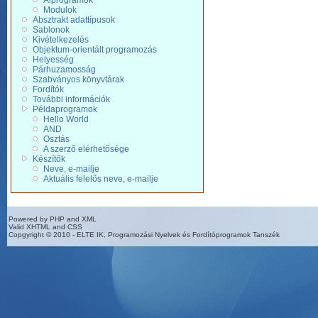
Alprogramok
Modulok
Absztrakt adattípusok
Sablonok
Kivételkezelés
Objektum-orientált programozás
Helyesség
Párhuzamosság
Szabványos könyvtárak
Fordítók
További információk
Példaprogramok
Hello World
AND
Osztás
A szerző elérhetősége
Készítők
Neve, e-mailje
Aktuális felelős neve, e-mailje
Powered by PHP and XML
Valid XHTML and CSS
Copgyright © 2010 - ELTE IK, Programozási Nyelvek és Fordítóprogramok Tanszék