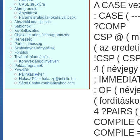
Ciklusok
A CASE vezé
CASE struktúra
Alprogramok
: CASE ( ---
A szótárról
Paraméterátadás-lokális változók
Absztrakt adattípusok
?COMP
Sablonok
Kivételkezelés
CSP @ ( miv
Objektum-orientált programozás
Helyesség
Párhuzamosság
( az eredeti
Szabványos könyvtárak
Fordítók
!CSP ( CSP-
További információk
Könyvek angol nyelven
Példaprogramok
4 ( névjegy 
Készítők
Pálinkás Péter
; IMMEDIA
Halász Péter halaszp@inf.elte.hu
Sárai Csaba csabsi@yahoo.com
: OF ( névj
( fordításko
4 ?PAIRS (
COMPILE OV
COMPILE = (