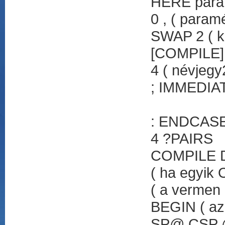
HERE para
0 , ( param
SWAP 2 ( k
[COMPILE]
4 ( névjegy
; IMMEDIA
: ENDCAS
4 ?PAIRS
COMPILE DR
( ha egyik 
( a vermen 
BEGIN ( az
SP@ CSP 