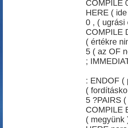
COMPILE 0
HERE ( ide 
0 , ( ugrási
COMPILE DR
( értékre n
5 ( az OF n
; IMMEDIA
: ENDOF ( 
( fordításko
5 ?PAIRS ( 
COMPILE B
( megyünk 