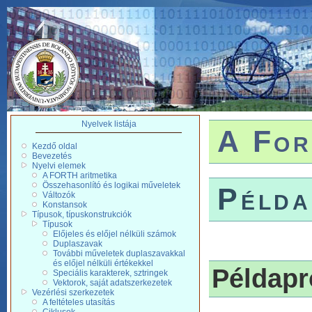
Nyelvek listája
A For
Kezdő oldal
Bevezetés
Nyelvi elemek
A FORTH aritmetika
Összehasonlító és logikai műveletek
Példa
Változók
Konstansok
Típusok, típuskonstrukciók
Típusok
Előjeles és előjel nélküli számok
Duplaszavak
További műveletek duplaszavakkal
és előjel nélküli értékekkel
Példap
Speciális karakterek, sztringek
Vektorok, saját adatszerkezetek
Vezérlési szerkezetek
A feltételes utasítás