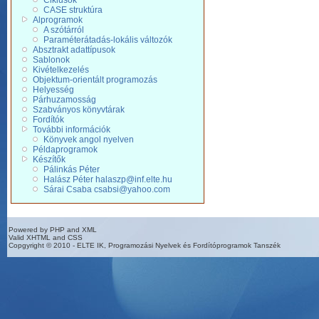
Ciklusok
CASE struktúra
Alprogramok
A szótárról
Paraméterátadás-lokális változók
Absztrakt adattípusok
Sablonok
Kivételkezelés
Objektum-orientált programozás
Helyesség
Párhuzamosság
Szabványos könyvtárak
Fordítók
További információk
Könyvek angol nyelven
Példaprogramok
Készítők
Pálinkás Péter
Halász Péter halaszp@inf.elte.hu
Sárai Csaba csabsi@yahoo.com
Powered by PHP and XML
Valid XHTML and CSS
Copgyright © 2010 - ELTE IK, Programozási Nyelvek és Fordítóprogramok Tanszék