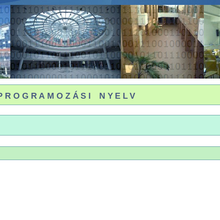
programozási nyelv
k