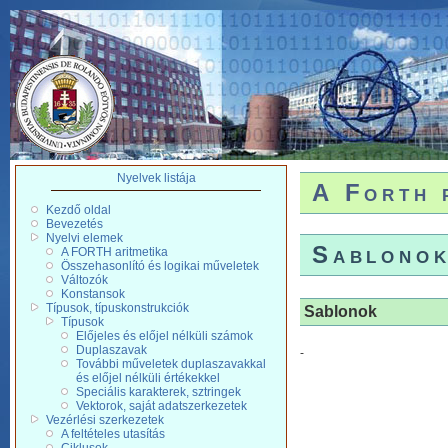
Nyelvek listája
A Forth 
Kezdő oldal
Bevezetés
Nyelvi elemek
Sablono
A FORTH aritmetika
Összehasonlító és logikai műveletek
Változók
Konstansok
Típusok, típuskonstrukciók
Sablonok
Típusok
Előjeles és előjel nélküli számok
Duplaszavak
-
További műveletek duplaszavakkal
és előjel nélküli értékekkel
Speciális karakterek, sztringek
Vektorok, saját adatszerkezetek
Vezérlési szerkezetek
A feltételes utasítás