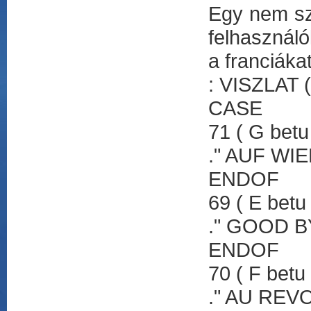
Egy nem sz
felhasználó
a franciákat
: VISZLAT (
CASE
71 ( G betu
." AUF W
ENDOF
69 ( E betu
." GOOD B
ENDOF
70 ( F betu
." AU REV