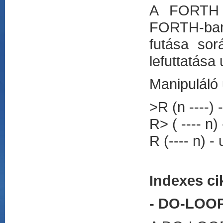
A FORTH h
FORTH-ban
futása sor
lefuttatása
Manipuláló 
>R (n ----)
R> ( ---- n)
R (---- n) -
Indexes ci
- DO-LOOP