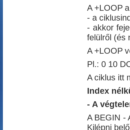
A +LOOP a 
- a ciklusi
- akkor feje
felülről (é
A +LOOP ver
Pl.: 0 10 
A ciklus itt
Index nélk
- A végtel
A BEGIN - A
Kilépni bel