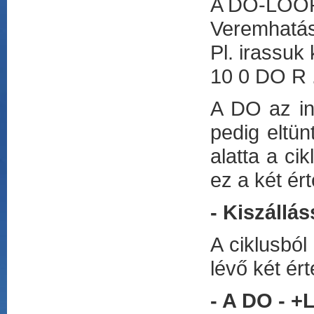
A DO-LOOP 
Veremhatása
Pl. irassuk
10 0 DO R
A DO az in
pedig eltün
alatta a ci
ez a két ért
- Kiszállás
A ciklusból
lévő két ér
- A DO - +