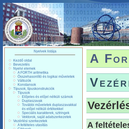
Nyelvek listája
A For
Kezdő oldal
Bevezetés
Nyelvi elemek
A FORTH aritmetika
Összehasonlító és logikai műveletek
Vezér
Változók
Konstansok
Típusok, típuskonstrukciók
Típusok
Előjeles és előjel nélküli számok
Duplaszavak
Vezérlé
További műveletek duplaszavakkal
és előjel nélküli értékekkel
Speciális karakterek, sztringek
Vektorok, saját adatszerkezetek
Vezérlési szerkezetek
A feltétele
A feltételes utasítás