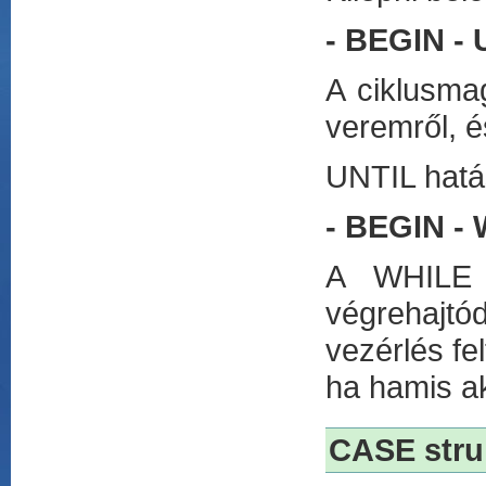
- BEGIN - 
A ciklusma
veremről, é
UNTIL hatás
- BEGIN -
A WHILE 
végrehajtó
vezérlés fe
ha hamis ak
CASE stru