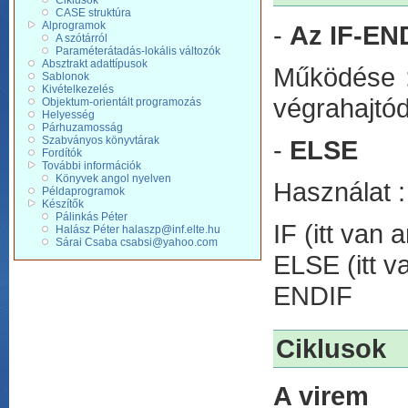
Ciklusok
CASE struktúra
Alprogramok
-
Az IF-EN
A szótárról
Paraméterátadás-lokális változók
Absztrakt adattípusok
Működése : 
Sablonok
Kivételkezelés
végrahajtód
Objektum-orientált programozás
Helyesség
Párhuzamosság
Szabványos könyvtárak
-
ELSE
Fordítók
További információk
Könyvek angol nyelven
Használat :
Példaprogramok
Készítők
Pálinkás Péter
IF (itt van 
Halász Péter halaszp@inf.elte.hu
Sárai Csaba csabsi@yahoo.com
ELSE (itt v
ENDIF
Ciklusok
A virem