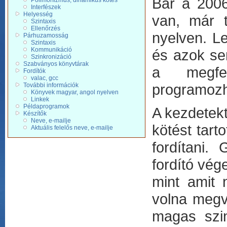
Bár a 2006
Polimorfizmus, dinamikus kötés
Interfészek
Helyesség
van, már tö
Szintaxis
Ellenőrzés
nyelven. Le
Párhuzamosság
Szintaxis
Kommunikáció
és azok sem
Szinkronizáció
Szabványos könyvtárak
a megfel
Fordítók
valac, gcc
programozh
További információk
Könyvek magyar, angol nyelven
Linkek
Példaprogramok
A kezdetek
Készítők
Neve, e-mailje
kötést tart
Aktuális felelős neve, e-mailje
fordítani.
fordító vég
mint amit 
volna megv
magas szin