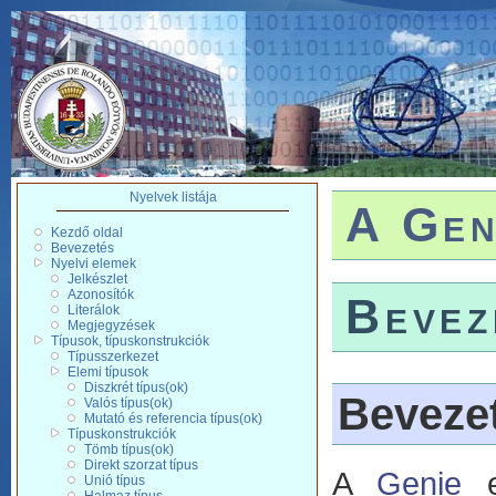
Nyelvek listája
A Gen
Kezdő oldal
Bevezetés
Nyelvi elemek
Jelkészlet
Azonosítók
Bevez
Literálok
Megjegyzések
Típusok, típuskonstrukciók
Típusszerkezet
Elemi típusok
Diszkrét típus(ok)
Beveze
Valós típus(ok)
Mutató és referencia típus(ok)
Típuskonstrukciók
Tömb típus(ok)
Direkt szorzat típus
A
Genie
eg
Unió típus