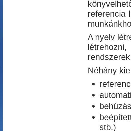
könyvelhe
referencia
munkánkho
A nyelv lét
létrehozn
rendszerek 
Néhány kiem
referen
automati
behúzás-
beépítet
stb.)