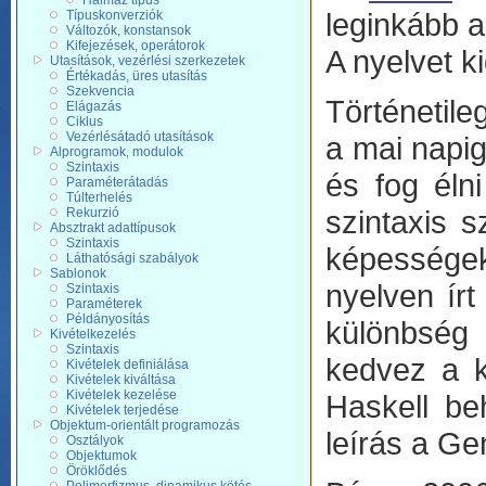
Halmaz típus
leginkább a
Típuskonverziók
Változók, konstansok
Kifejezések, operátorok
A nyelvet 
Utasítások, vezérlési szerkezetek
Értékadás, üres utasítás
Szekvencia
Történetil
Elágazás
Ciklus
Vezérlésátadó utasítások
a mai napig
Alprogramok, modulok
Szintaxis
és fog élni
Paraméterátadás
Túlterhelés
szintaxis s
Rekurzió
Absztrakt adattípusok
Szintaxis
képességek
Láthatósági szabályok
Sablonok
nyelven írt
Szintaxis
Paraméterek
Példányosítás
különbség 
Kivételkezelés
Szintaxis
kedvez a k
Kivételek definiálása
Kivételek kiváltása
Kivételek kezelése
Haskell be
Kivételek terjedése
Objektum-orientált programozás
leírás a Ge
Osztályok
Objektumok
Öröklődés