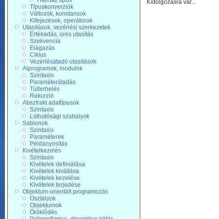
Halmaz típus
Kidolgozásra vár...
Típuskonverziók
Változók, konstansok
Kifejezések, operátorok
Utasítások, vezérlési szerkezetek
Értékadás, üres utasítás
Szekvencia
Elágazás
Ciklus
Vezérlésátadó utasítások
Alprogramok, modulok
Szintaxis
Paraméterátadás
Túlterhelés
Rekurzió
Absztrakt adattípusok
Szintaxis
Láthatósági szabályok
Sablonok
Szintaxis
Paraméterek
Példányosítás
Kivételkezelés
Szintaxis
Kivételek definiálása
Kivételek kiváltása
Kivételek kezelése
Kivételek terjedése
Objektum-orientált programozás
Osztályok
Objektumok
Öröklődés