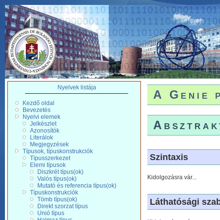
Nyelvek listája
A Genie 
Kezdő oldal
Bevezetés
Nyelvi elemek
Absztrak
Jelkészlet
Azonosítók
Literálok
Megjegyzések
Típusok, típuskonstrukciók
Szintaxis
Típusszerkezet
Elemi típusok
Diszkrét típus(ok)
Kidolgozásra vár...
Valós típus(ok)
Mutató és referencia típus(ok)
Típuskonstrukciók
Tömb típus(ok)
Láthatósági sza
Direkt szorzat típus
Unió típus