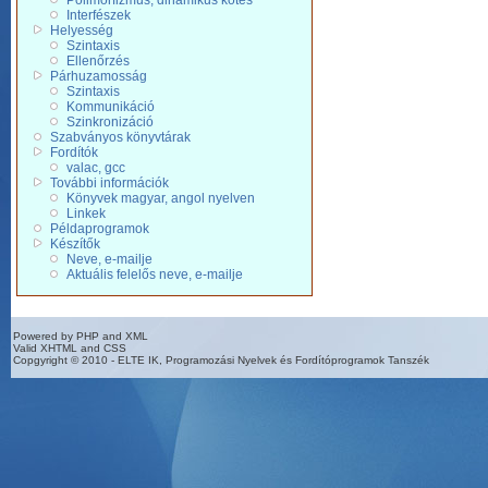
Polimorfizmus, dinamikus kötés
Interfészek
Helyesség
Szintaxis
Ellenőrzés
Párhuzamosság
Szintaxis
Kommunikáció
Szinkronizáció
Szabványos könyvtárak
Fordítók
valac, gcc
További információk
Könyvek magyar, angol nyelven
Linkek
Példaprogramok
Készítők
Neve, e-mailje
Aktuális felelős neve, e-mailje
Powered by PHP and XML
Valid XHTML and CSS
Copgyright © 2010 - ELTE IK, Programozási Nyelvek és Fordítóprogramok Tanszék