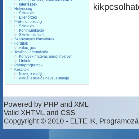
Polimorfizmus, dinamikus kötés
kikpcsolhat
Interfészek
Helyesség
Szintaxis
Ellenőrzés
Párhuzamosság
Szintaxis
Kommunikáció
Szinkronizáció
Szabványos könyvtárak
Fordítók
valac, gcc
További információk
Könyvek magyar, angol nyelven
Linkek
Példaprogramok
Készítők
Neve, e-mailje
Aktuális felelős neve, e-mailje
Powered by PHP and XML
Valid XHTML and CSS
Copgyright © 2010 - ELTE IK, Programozá