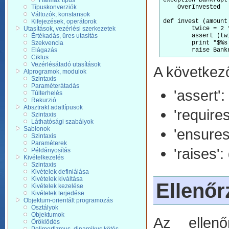
Halmaz típus
exception Bankrupt

Típuskonverziók
    OverInvested

Változók, konstansok
Kifejezések, operátorok
def invest (amount
Utasítások, vezérlési szerkezetek
        twice = 2 *
Értékadás, üres utasítás
        assert (twi
Szekvencia
        print "$%s
Elágazás
Ciklus
Vezérlésátadó utasítások
A következő
Alprogramok, modulok
Szintaxis
Paraméterátadás
'assert':
Túlterhelés
Rekurzió
Absztrakt adattípusok
'requires
Szintaxis
Láthatósági szabályok
Sablonok
'ensures'
Szintaxis
Paraméterek
'raises':
Példányosítás
Kivételkezelés
Szintaxis
Kivételek definiálása
Kivételek kiváltása
Ellenőr
Kivételek kezelése
Kivételek terjedése
Objektum-orientált programozás
Osztályok
Objektumok
Az ellenő
Öröklődés