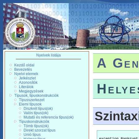
Nyelvek listája
A Gen
Kezdő oldal
Bevezetés
Nyelvi elemek
Jelkészlet
Azonosítók
Helye
Literálok
Megjegyzések
Típusok, típuskonstrukciók
Típusszerkezet
Elemi típusok
Diszkrét típus(ok)
Szintax
Valós típus(ok)
Mutató és referencia típus(ok)
Típuskonstrukciók
Tömb típus(ok)
Direkt szorzat típus
Unió típus