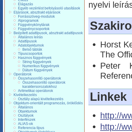
Ciklus
nyelvi leír
Elágazás
Egyéb vezérlést befolyásoló utasítások
Eljárások, absztrakt eljárások
Forrásszöveg-modulok
Alprogramok
Szakir
Függvénykönytárak
Függvénycsoportok
Beépített adattípusok, absztrakt adattípusok
Általános leírás
Adattípusok
Horst Ke
Adatobjektumok
Belső táblák
The Offi
Típuscsoportok
Hasznos függvények
String függvények
Peter 
Numerikus függvények
Dátum függvények
Referen
Operátorok
Összehasonlító operátorok
Összehasonlító operátorok
karaktersorozatokhoz
Aritmetikai operátorok
Linkek
Kivételkezelés
Osztály alapú kivételkezelés
Objektum-orientált programozás, öröklődés
Általános
Objektumok
http://
Osztályok
Interfészek
http://
ALIAS-ok
Referencia típus