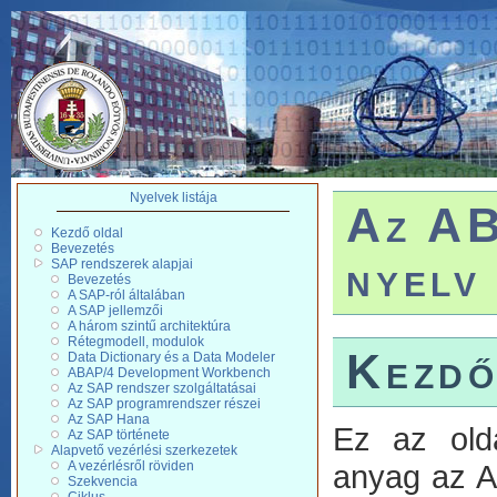
Nyelvek listája
Az AB
Kezdő oldal
Bevezetés
nyelv
SAP rendszerek alapjai
Bevezetés
A SAP-ról általában
A SAP jellemzői
A három szintű architektúra
Rétegmodell, modulok
Kezdő
Data Dictionary és a Data Modeler
ABAP/4 Development Workbench
Az SAP rendszer szolgáltatásai
Az SAP programrendszer részei
Az SAP Hana
Ez az old
Az SAP története
Alapvető vezérlési szerkezetek
anyag az A
A vezérlésről röviden
Szekvencia