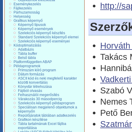
Objektumok életciklusa
http://sa
Eseménykezelés
Fájlkezelés
Párhuzamosság
Helyesség
Grafikus képernyő
Szerző
Képernyő típusok
Képernyő események
Szelekciós képernyő készítés
Standard Szelekciós képernyő elemei
Szelekciós képernyő eseményei
Horváth 
Kódoptimalizálás
Adatbázis
Tábla buffer
Takács 
Belső tábla
Platformfüggetlen ABAP
Hannibál
Példaprogramok
Prímszám kiíró program
Dátum formázás
Vadkerti
ASCII kód és neki megfelelő karakter
közötti konvertálás
Könyvtár létrehozása
Szabó V
Fájlból olvasás
Felhasználói megerősítés
Nemes 
Várakozás 30 másodpercig
Szelekciós képernyő példaprogram
Speciálisan megjelenő objektumok a
Pető Be
képernyőn
Repülőjáratok táblában adatkezelés
Grafikon készítése
Szatmár
Tábla tartalmának Excel fájlba
exportálása