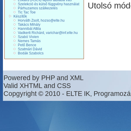
Lokális (ASCII) fájlból táblába írás
Utolsó mód
Szelekció és külső függvény használat
Párhuzamos szálkezelés
Tic Tac Toe
Készítők
Horváth Zsolt, hozso@elte.hu
Takács Mihály
Hannibál Attila
Vadkerti Richárd, varichar@inf.elte.hu
Szabó Vivien
Nemes Tamás
Pető Bence
Szatmári Dávid
Bodák Szabolcs
Powered by PHP and XML
Valid XHTML and CSS
Copgyright © 2010 - ELTE IK, Programozá