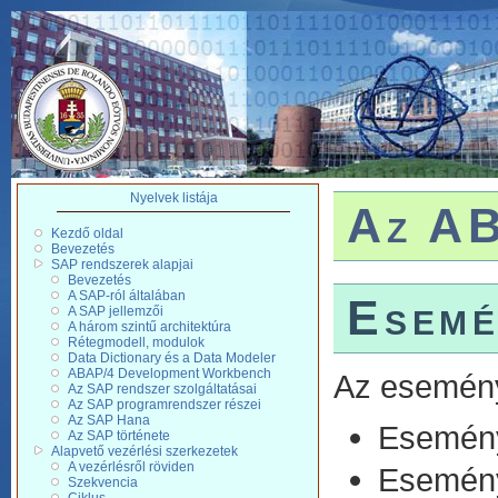
Nyelvek listája
Az AB
Kezdő oldal
Bevezetés
SAP rendszerek alapjai
Bevezetés
A SAP-ról általában
Esemé
A SAP jellemzői
A három szintű architektúra
Rétegmodell, modulok
Data Dictionary és a Data Modeler
ABAP/4 Development Workbench
Az esemény
Az SAP rendszer szolgáltatásai
Az SAP programrendszer részei
Az SAP Hana
Esemény
Az SAP története
Alapvető vezérlési szerkezetek
A vezérlésről röviden
Esemény
Szekvencia