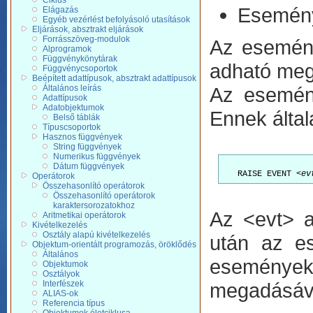
Ciklus
Esemény
Elágazás
Egyéb vezérlést befolyásoló utasítások
Eljárások, absztrakt eljárások
Forrásszöveg-modulok
Az esemény
Alprogramok
Függvénykönytárak
adható meg,
Függvénycsoportok
Beépített adattípusok, absztrakt adattípusok
Általános leírás
Az esemén
Adattípusok
Adatobjektumok
Ennek által
Belső táblák
Típuscsoportok
Hasznos függvények
String függvények
Numerikus függvények
Dátum függvények
   RAISE EVENT <
ev
Operátorok
Összehasonlító operátorok
Összehasonlító operátorok
karaktersorozatokhoz
Az <evt> a
Aritmetikai operátorok
Kivételkezelés
Osztály alapú kivételkezelés
után az es
Objektum-orientált programozás, öröklődés
Általános
események 
Objektumok
Osztályok
Interfészek
megadásáva
ALIAS-ok
Referencia típus