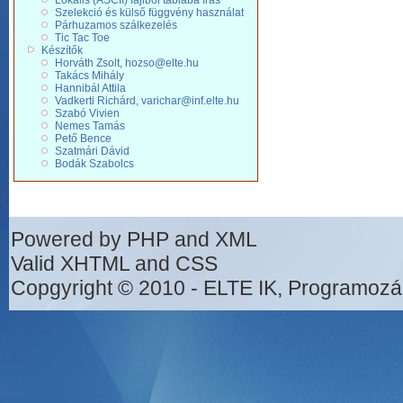
Lokális (ASCII) fájlból táblába írás
Szelekció és külső függvény használat
Párhuzamos szálkezelés
Tic Tac Toe
Készítők
Horváth Zsolt, hozso@elte.hu
Takács Mihály
Hannibál Attila
Vadkerti Richárd, varichar@inf.elte.hu
Szabó Vivien
Nemes Tamás
Pető Bence
Szatmári Dávid
Bodák Szabolcs
Powered by PHP and XML
Valid XHTML and CSS
Copgyright © 2010 - ELTE IK, Programozá