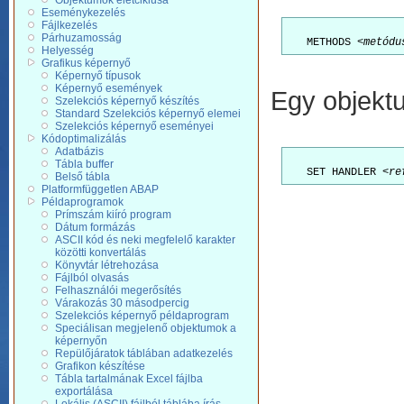
Objektumok életciklusa
Eseménykezelés
Fájlkezelés
Párhuzamosság
   METHODS <
metódu
Helyesség
Grafikus képernyő
Képernyő típusok
Képernyő események
Egy objekt
Szelekciós képernyő készítés
Standard Szelekciós képernyő elemei
Szelekciós képernyő eseményei
Kódoptimalizálás
Adatbázis
Tábla buffer
   SET HANDLER <
re
Belső tábla
Platformfüggetlen ABAP
Példaprogramok
Prímszám kiíró program
Dátum formázás
ASCII kód és neki megfelelő karakter
közötti konvertálás
Könyvtár létrehozása
Fájlból olvasás
Felhasználói megerősítés
Várakozás 30 másodpercig
Szelekciós képernyő példaprogram
Speciálisan megjelenő objektumok a
képernyőn
Repülőjáratok táblában adatkezelés
Grafikon készítése
Tábla tartalmának Excel fájlba
exportálása