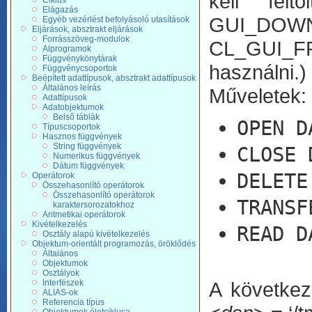
kell felt
Ciklus
Elágazás
GUI_DOW
Egyéb vezérlést befolyásoló utasítások
Eljárások, absztrakt eljárások
Forrásszöveg-modulok
CL_GUI_FR
Alprogramok
Függvénykönytárak
használni.)
Függvénycsoportok
Beépített adattípusok, absztrakt adattípusok
Általános leírás
Műveletek:
Adattípusok
Adatobjektumok
Belső táblák
OPEN D
Típuscsoportok
Hasznos függvények
String függvények
CLOSE 
Numerikus függvények
Dátum függvények
DELETE
Operátorok
Összehasonlító operátorok
Összehasonlító operátorok
TRANSF
karaktersorozatokhoz
Aritmetikai operátorok
Kivételkezelés
READ D
Osztály alapú kivételkezelés
Objektum-orientált programozás, öröklődés
Általános
Objektumok
Osztályok
Interfészek
A követke
ALIAS-ok
Referencia típus