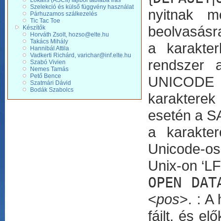
Lokális (ASCII) fájlból táblába írás
Szelekció és külső függvény használat
nyitnak m
Párhuzamos szálkezelés
Tic Tac Toe
beolvasásr
Készítők
Horváth Zsolt, hozso@elte.hu
Takács Mihály
a karakte
Hannibál Attila
Vadkerti Richárd, varichar@inf.elte.hu
rendszer 
Szabó Vivien
Nemes Tamás
Pető Bence
UNICODE 
Szatmári Dávid
Bodák Szabolcs
karakterek 
esetén a SA
a karakte
Unicode-os
Unix-on ‘L
OPEN DAT
<
pos
>. : A
fájlt, és el