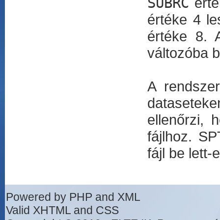
SUBRC
érté
értéke 4 le
értéke 8.
változóba b
A rendszer
datasetek
ellenőrzi,
fájlhoz. S
fájl be let
Powered by PHP and XML
Valid XHTML and CSS