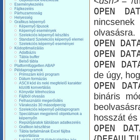
<
dsn
> = ‘/t
Objektumok életciklusa
Eseménykezelés
OPEN DAT
Fájlkezelés
Párhuzamosság
Helyesség
nincsenek 
Grafikus képernyő
Képernyő típusok
olvasásra.
Képernyő események
Szelekciós képernyő készítés
Standard Szelekciós képernyő elemei
OPEN DAT
Szelekciós képernyő eseményei
Kódoptimalizálás
OPEN DAT
Adatbázis
Tábla buffer
Belső tábla
OPEN DAT
Platformfüggetlen ABAP
Példaprogramok
de úgy, hog
Prímszám kiíró program
Dátum formázás
OPEN DAT
ASCII kód és neki megfelelő karakter
közötti konvertálás
Könyvtár létrehozása
bináris mó
Fájlból olvasás
Felhasználói megerősítés
beolvasásr
Várakozás 30 másodpercig
Szelekciós képernyő példaprogram
Speciálisan megjelenő objektumok a
hosszát és
képernyőn
Repülőjáratok táblában adatkezelés
OPEN DAT
Grafikon készítése
Tábla tartalmának Excel fájlba
exportálása
{
DEFAULT
|