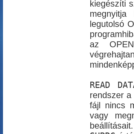
kiegészíti 
megnyitja 
legutolsó 
programhibá
az OPEN 
végrehajta
mindenképp
READ DAT
rendszer a
fájl nincs
vagy megn
beállításai