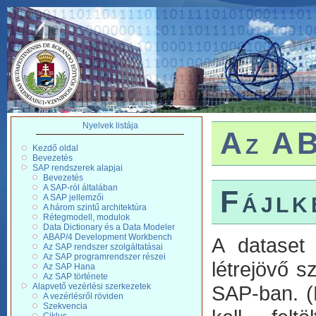
Nyelvek listája
Az AB
Kezdő oldal
Bevezetés
SAP rendszerek alapjai
Bevezetés
A SAP-ról általában
Fájlk
A SAP jellemzői
A három szintű architektúra
Rétegmodell, modulok
Data Dictionary és a Data Modeler
ABAP/4 Development Workbench
A dataset 
Az SAP rendszer szolgáltatásai
Az SAP programrendszer részei
létrejövő s
Az SAP Hana
Az SAP története
Alapvető vezérlési szerkezetek
SAP-ban. (M
A vezérlésről röviden
Szekvencia