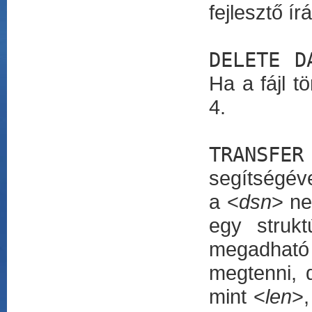
fejlesztő írá
DELETE D
Ha a fájl t
4.
TRANSFER
segítségéve
a <
dsn
> ne
egy strukt
megadható
megtenni, 
mint <
len
>,