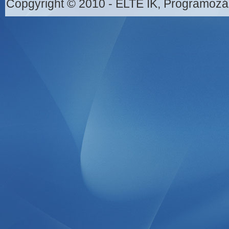
Copgyright © 2010 - ELTE IK, Programozá