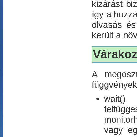
kizárást bi
így a hozzá
olvasás és
került a nö
Várakoz
A megoszt
függvények
wait()
felfügg
monitorh
vagy egy