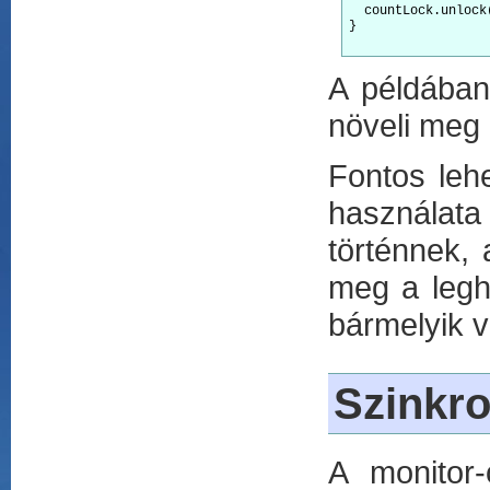
  countLock.unlock(
}

A példában
növeli meg 
Fontos leh
használata 
történnek, 
meg a legha
bármelyik 
Szinkro
A monitor-