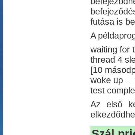
befejeződn
befejeződé
futása is be
A példapro
waiting for 
thread 4 sl
[10 másodpe
woke up
test comple
Az első ké
elkezdődhet
Szál pri