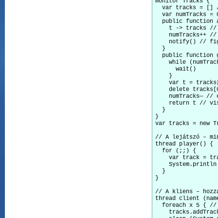
monitor Tracks {

  var tracks = [] 
  var numTracks = 
  public function a
    t -> tracks //
    numTracks++ //
    notify() // fi
  }

  public function g
    while (numTrac
      wait()

    }

    var t = tracks
    delete tracks[
    numTracks— // 
    return t // vi
  }

}

var tracks = new T
// A lejátszó – mi
thread player() {

  for (;;) {

    var track = tr
    System.println
  }

}

// A kliens – hozz
thread client (name
  foreach x 5 { // 
    tracks.addTrack