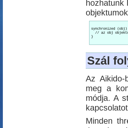
hozhatunk 
objektumokr
synchronized (obj) 
  // az obj objekt
}

Szál fo
Az Aikido-
meg a kom
módja. A st
kapcsolatot
Minden thr