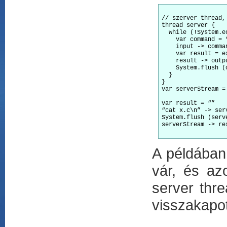
// szerver thread,
thread server {

  while (!System.e
    var command = “
    input -> comma
    var result = e
    result -> outp
    System.flush (
  }

}

var serverStream =
var result = “”

“cat x.c\n” -> ser
System.flush (serv
serverStream -> re
A példában 
vár, és az
server thr
visszakapot