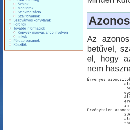
Párhuzamosság
Szálak
Monitorok
Szinkronizáció
Azonos
Szál folyamok
Szabványos könyvtárak
Fordítók
További információk
Könyvek magyar, angol nyelven
Az azonosí
linkek
Példaprogramok
Készítők
betűvel, sz
el, hogy a
nem haszná
Érvényes azonosítók
		alma

		_barack

		egy_hosszu_azonosito

		AlmaFa

		eredmeny12_34

		in

Érvénytelen azonosí
		2BeOrNot2Be			//számmal kezdődik

		alma$fa				//érvénytelen karaktert tartalmaz
