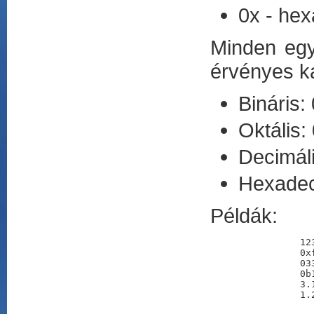
0x - hex
Minden egy
érvényes ka
Bináris: 
Oktális:
Decimáli
Hexadeci
Példák:
		1234          //decimális

		0xffe0        //hexadecimális

		033           //oktális

		0b110101      //bináris

		3.1415927     //lebegőpontos

		