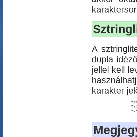
karaktersor
Sztringl
A sztringli
dupla idéző
jellel kell
használhat
karakter jel
		"ez egy sztring"		//egyszerű szöveg

		"\tHello\n"			//tabulátor Hello sortörés

Megjeg