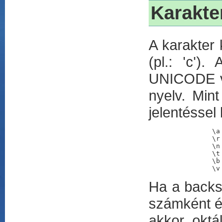
Karakter
A karakter 
(pl.: 'c')
UNICODE va
nyelv. Min
jelentéssel 
		\a		- riasztó karakter

		\r		- return

		\n		- soremelés

		\t		- tab

		\b		- kocsivissza

Ha a backsl
számként ér
akkor oktá