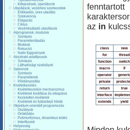
Típuskonverziók
fenntartot
Kifejezések, operátorok
Utasítások, vezérlési szerkezetek
Értékadás, üres utasítás
karaktersor
Szekvencia
Elágazás
az
in
kulcs
Ciklus
Vezérlésátadó utasítások
Alprogramok, modulok
Szintaxis
Paraméterátadás
Blokkok
class
new
Rekurzió
Natív függvények
for
thread
Absztrakt adattípusok
Szintaxis
function
switch
Láthatósági szabályok
macro
if
Sablonok
Szintaxis
operator
generi
Paraméterek
Példányosítás
private
protect
Kivételkezelés
return
true
Kivételkezelési mechanizmus
Kivételek kiváltása és elkapása
interface
impleme
Kezeletlen kivételek
Kivételek és futásidejű hibák
extends
yield
Objektum-orientált programozás
Osztályok
Öröklődés
Polimorfizmus, dinamikus kötés
Interfészek
Helyesség
Minden kul