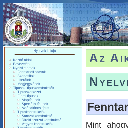
Nyelvek listája
Az Ai
Kezdő oldal
Bevezetés
Nyelvi elemek
Fenntartott szavak
Azonosítók
Nyelv
Literálok
Megjegyzések
Típusok, típuskonstrukciók
Típusszerkezet
Elemi típusok
Alaptípusok
Fenntar
Speciális típusok
Az általános típus
Típuskonstrukciók
Sorozat konstrukció
Direkt szorzat konstrukció
Mint ahogy
Vegyes konstrukciók