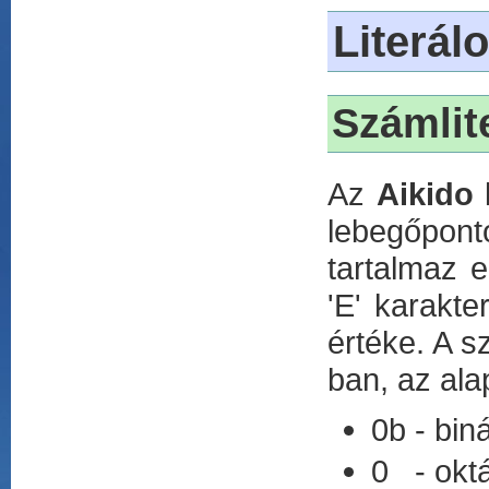
Literál
Számlit
Az
Aikido
k
lebegőpon
tartalmaz e
'E' karakt
értéke. A s
ban, az al
0b - biná
0 - oktá