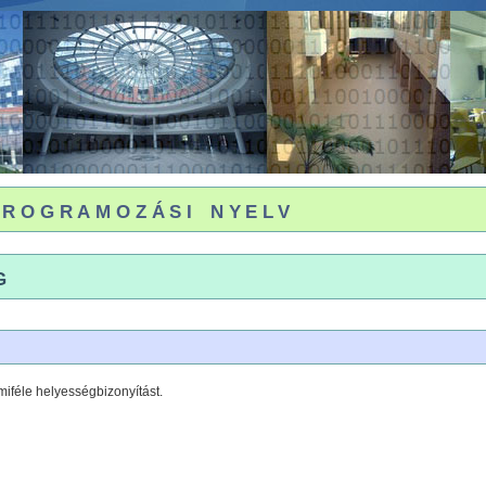
programozási nyelv
g
féle helyességbizonyítást.