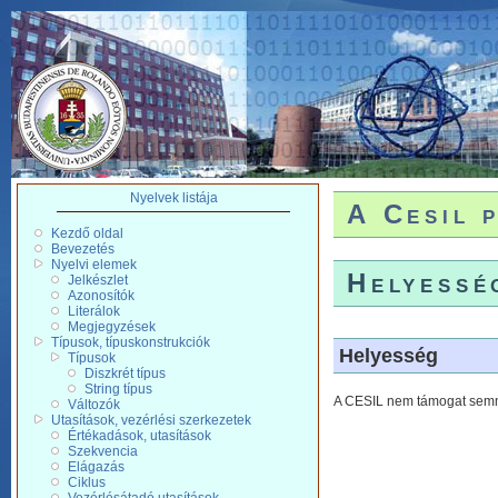
Nyelvek listája
A Cesil 
Kezdő oldal
Bevezetés
Nyelvi elemek
Helyessé
Jelkészlet
Azonosítók
Literálok
Megjegyzések
Típusok, típuskonstrukciók
Helyesség
Típusok
Diszkrét típus
String típus
A CESIL nem támogat semmi
Változók
Utasítások, vezérlési szerkezetek
Értékadások, utasítások
Szekvencia
Elágazás
Ciklus