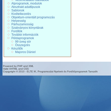
Vezérlésátadó utasítások
Alprogramok, modulok
Absztrakt adattípusok
Sablonok
Kivételkezelés
Objektum-orientált programozás
Helyesség
Párhuzamosság
Szabványos könyvtárak
Fordítók
További információk
Példaprogramok
99 üveg sör
Összegzés
Készítők
Majoros Dániel
Powered by PHP and XML
Valid XHTML and CSS
Copgyright © 2010 - ELTE IK, Programozási Nyelvek és Fordítóprogramok Tanszék