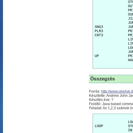
		STORE		BEERS

		OUT

		PRINT		" bottle"

		SUBTRACT	1

		JIZERO		SNG3

		JUMP		PLR3

SNG3		JUMP		CNT3

PLR3		PRINT		"s"

CNT3		PRINT		" of beer on the wall."

		LINE

		LINE

		LOAD		BEERS

		JUMP		DRINK

UP		PRINT		"No more bottles of beer on the wall."

		HALT

Összegzés
Forrás:
http://www.obelisk.
Készítette: Andrew John J
Készítés éve: ?
Fordító: Java based comma
Feladat: Az 1,2,3 számok ö
		LOAD		0

LOOP		STORE		TOTAL

		IN
