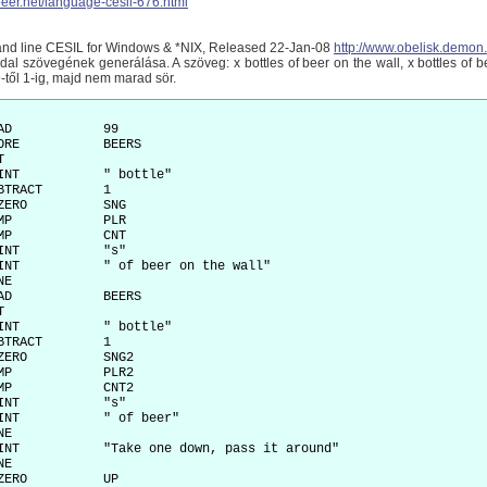
-beer.net/language-cesil-676.html
nd line CESIL for Windows & *NIX, Released 22-Jan-08
http://www.obelisk.demon.
 dal szövegének generálása. A szöveg: x bottles of beer on the wall, x bottles of 
-től 1-ig, majd nem marad sör.