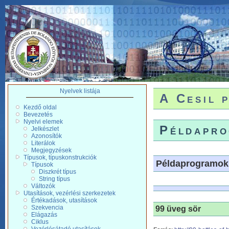
Nyelvek listája
A Cesil 
Kezdő oldal
Bevezetés
Nyelvi elemek
Példapr
Jelkészlet
Azonosítók
Literálok
Megjegyzések
Típusok, típuskonstrukciók
Példaprogramok
Típusok
Diszkrét típus
String típus
Változók
Utasítások, vezérlési szerkezetek
Értékadások, utasítások
Szekvencia
99 üveg sör
Elágazás
Ciklus