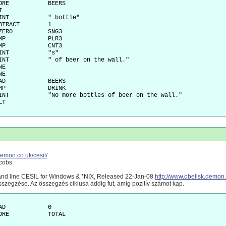
demon.co.uk/cesil/
acobs
nd line CESIL for Windows & *NIX, Released 22-Jan-08
http://www.obelisk.demon.
sszegzése. Az összegzés ciklusa addig fut, amíg pozitív számot kap.