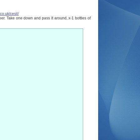
co.uk/cesil/
beer. Take one down and pass it around, x-1 bottles of