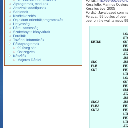
Vezérlésátadó utasítások
Forrás:
http://99-bottles-of
Alprogramok, modulok
Készítette: Marinus Oosters
Absztrakt adattípusok
Készítés éve: 2005
Sablonok
Fordító: Java based comma
Kivételkezelés
Feladat: 99 bottles of beer
Objektum-orientált programozás
beer on the wall. x megy 99
Helyesség
Párhuzamosság
Szabványos könyvtárak
		LOAD		99

Fordítók
		STORE		BEERS

További információk
DRINK 		OUT

Példaprogramok
		PRINT		" bottle"

99 üveg sör
		SUBTRACT	1

Összegzés
		JIZERO		SNG

Készítők
		JUMP		PLR

Majoros Dániel
SNG		JUMP		CNT

PLR		PRINT		"s"

CNT		PRINT		" of beer on the wall"

		LINE

		LOAD		BEERS

		OUT

		PRINT		" bottle"

		SUBTRACT	1

		JIZERO		SNG2

		JUMP		PLR2

SNG2		JUMP		CNT2

PLR2		PRINT		"s"

CNT2		PRINT		" of beer"

		LINE

		PRINT		"Take one down, pass it around"

		LINE

		JIZERO		UP
