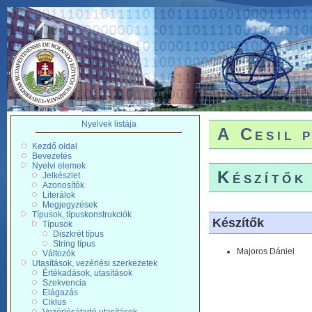
Nyelvek listája
A Cesil 
Kezdő oldal
Bevezetés
Nyelvi elemek
Készítők
Jelkészlet
Azonosítók
Literálok
Megjegyzések
Típusok, típuskonstrukciók
Készítők
Típusok
Diszkrét típus
String típus
Majoros Dániel
Változók
Utasítások, vezérlési szerkezetek
Értékadások, utasítások
Szekvencia
Elágazás
Ciklus