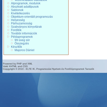
Vezérlésátadó utasítások
Alprogramok, modulok
Absztrakt adattípusok
Sablonok
Kivételkezelés
Objektum-orientált programozás
Helyesség
Párhuzamosság
Szabványos könyvtárak
Fordítók
További információk
Példaprogramok
99 üveg sör
Összegzés
Készítők
Majoros Dániel
Powered by PHP and XML
Valid XHTML and CSS
Copgyright © 2010 - ELTE IK, Programozási Nyelvek és Fordítóprogramok Tanszék