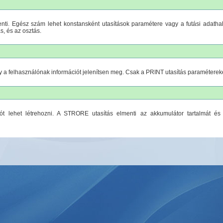
nti. Egész szám lehet konstansként utasítások paramétere vagy a futási adatha
s, és az osztás.
gy a felhasználónak információt jelenítsen meg. Csak a PRINT utasítás paraméterekén
zót lehet létrehozni. A STRORE
utasítás elmenti az akkumulátor tartalmát