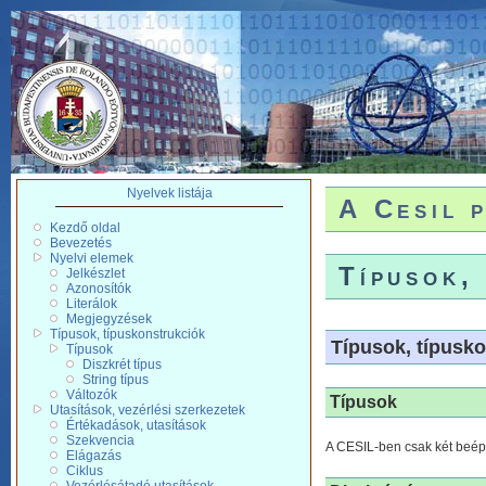
Nyelvek listája
A Cesil 
Kezdő oldal
Bevezetés
Nyelvi elemek
Típusok,
Jelkészlet
Azonosítók
Literálok
Megjegyzések
Típusok, típuskonstrukciók
Típusok, típusk
Típusok
Diszkrét típus
String típus
Változók
Típusok
Utasítások, vezérlési szerkezetek
Értékadások, utasítások
Szekvencia
A CESIL-ben csak két beépí
Elágazás
Ciklus