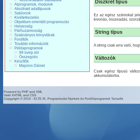
Vezérlésátadó utasítások
Diszkrét típus
Alprogramok, modulok
Absztrakt adattípusok
Sablonok
Ez az egész számokat jele
Kivételkezelés
kivonás, összeadás, szorzá
Objektum-orientált programozás
Helyesség
Párhuzamosság
String típus
Szabványos könyvtárak
Fordítók
További információk
A string csak arra való, ho
Példaprogramok
99 üveg sör
Összegzés
Változók
Készítők
Majoros Dániel
Csak egész típusú válto
akkumulátorba.
Powered by PHP and XML
Valid XHTML and CSS
Copgyright © 2010 - ELTE IK, Programozási Nyelvek és Fordítóprogramok Tanszék