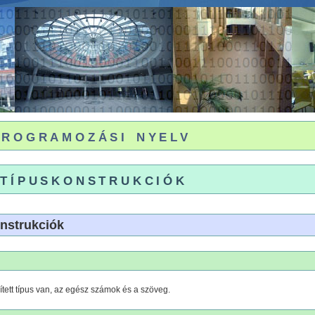
programozási nyelv
 típuskonstrukciók
onstrukciók
tett típus van, az egész számok és a szöveg.