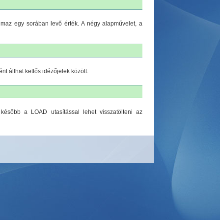
lmaz egy sorában levő érték. A négy alapművelet, a
t állhat kettős idézőjelek között.
 és később a LOAD
utasítással lehet visszatölteni az