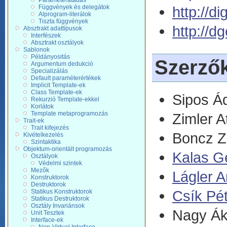
Paraméterátadás
http://d
Függvények és delegátok
Alprogram-literálok
Tiszta függvények
http://d
Absztrakt adattípusok
Interfészek
Absztrakt osztályok
Sablonok
Példányositás
Szerző
Argumentum dedukció
Specializálás
Default paraméterértékek
Implicit Template-ek
Class Template-ek
Sipos 
Rekurzió Template-ekkel
Korlátok
Template metaprogramozás
Zimler At
Trait-ek
Trait kifejezés
Boncz Z
Kivételkezelés
Szintaktika
Objektum-orientált programozás
Kalas G
Osztályok
Védelmi szintek
Mezők
Lágler A
Konstruktorok
Destruktorok
Csík Pé
Statikus Konstruktorok
Statikus Destruktorok
Osztály Invariánsok
Nagy Á
Unit Tesztek
Interface-ek