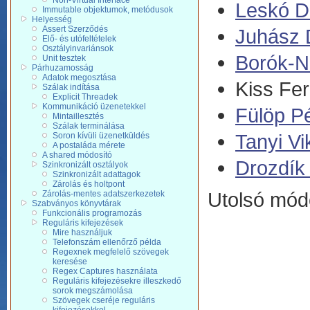
Non-Virtual Interface
Leskó D
Immutable objektumok, metódusok
Helyesség
Assert Szerződés
Juhász 
Elő- és utófeltételek
Osztályinvariánsok
Borók-N
Unit tesztek
Párhuzamosság
Adatok megosztása
Kiss Fe
Szálak indítása
Explicit Threadek
Kommunikáció üzenetekkel
Fülöp P
Mintaillesztés
Szálak terminálása
Tanyi Vi
Soron kívüli üzenetküldés
A postaláda mérete
A shared módosító
Drozdík 
Szinkronizált osztályok
Szinkronizált adattagok
Zárolás és holtpont
Utolsó módo
Zárolás-mentes adatszerkezetek
Szabványos könyvtárak
Funkcionális programozás
Reguláris kifejezések
Mire használjuk
Telefonszám ellenőrző példa
Regexnek megfelelő szövegek
keresése
Regex Captures használata
Reguláris kifejezésekre illeszkedő
sorok megszámolása
Szövegek cseréje reguláris