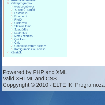
További információk
Példaprogramok
wordcount (wc)
"C-szerű" fordító
Faktoriális
Fibonacci
FileIO
Osztályok
Statikus tömb
Szerződés
Labirintus
Mátrix szorzás
Quicksort
Calc
Generikus verem osztály
Konfigurációs fájl olvasó
Készítők
Powered by PHP and XML
Valid XHTML and CSS
Copgyright © 2010 - ELTE IK, Programozá