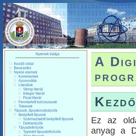
Nyelvek listája
A Dig
Kezdő oldal
Bevezetés
progr
Nyelvi elemek
Kommentek
Azonosítók
Literálok
String literál
Integer literál
Kezdő
Float literál
Fenntartott kulcsszavak
Tokenek
Típusok, típuskonstrukciók
Beépített típusok
Ez az old
Származtatott beépített típusok
Deklarációk
anyag a Di
Típusdefiníciók
Typedef típusdefiníciók