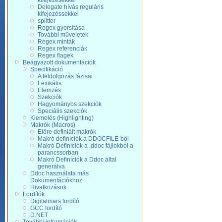
kifejezésekkel
Delegate hívás reguláris
kifejezéssekkel
splitter
Regex gyorsítása
További műveletek
Regex minták
Regex referenciák
Regex flagek
Beágyazott dokumentációk
Specifikáció
A feldolgozás fázisai
Lexikális
Elemzés
Szekciók
Hagyományos szekciók
Speciális szekciók
Kiemelés (Highlighting)
Makrók (Macros)
Előre definiált makrók
Makró definíciók a DDOCFILE-ből
Makró Definíciók a .ddoc fájlokból a
parancssorban
Makró Definíciók a Ddoc által
generálva
Ddoc használata más
Dokumentációkhoz
Hivatkozások
Fordítók
Digitalmars fordító
GCC fordító
D.NET