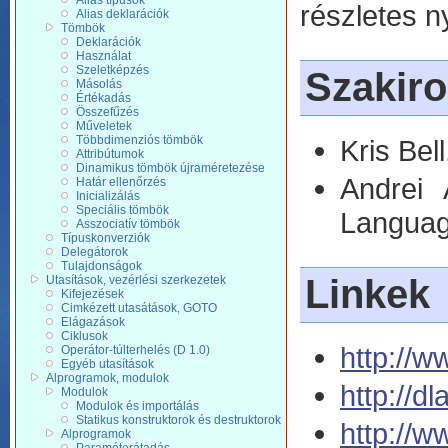
Alias tí­pusok
részletes n
Alias deklarációk
Tömbök
Deklarációk
Használat
Szeletképzés
Szakir
Másolás
Értékadás
Összefűzés
Műveletek
Többdimenziós tömbök
Kris Bell
Attribútumok
Dinamikus tömbök újraméretezése
Andrei
Határ ellenőrzés
Inicializálás
Speciális tömbök
Langua
Asszociatív tömbök
Típuskonverziók
Delegátorok
Tulajdonságok
Linkek
Utasítások, vezérlési szerkezetek
Kifejezések
Cimkézett utasátások, GOTO
Elágazások
Ciklusok
http://
Operátor-túlterhelés (D 1.0)
Egyéb utasítások
Alprogramok, modulok
http://d
Modulok
Modulok és importálás
Statikus konstruktorok és destruktorok
http://w
Alprogramok