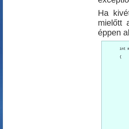
Ha kivé
mielőtt 
éppen ak
        int m
        { 

			
		
			
		
				throw new
		
				
		
					pri
					throw 
		