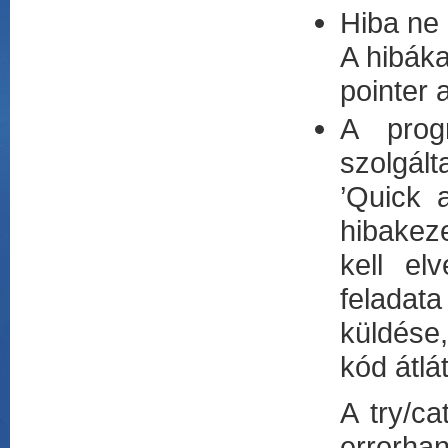
Hiba ne 
A hibáka
pointer a
A prog
szolgált
’Quick 
hibakez
kell el
feladat
küldése,
kód átlá
A try/ca
errorhan