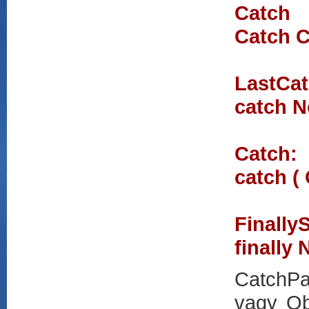
Catch
Catch 
LastCat
catch 
Catch:
catch 
Finally
finall
CatchPar
vagy Obj