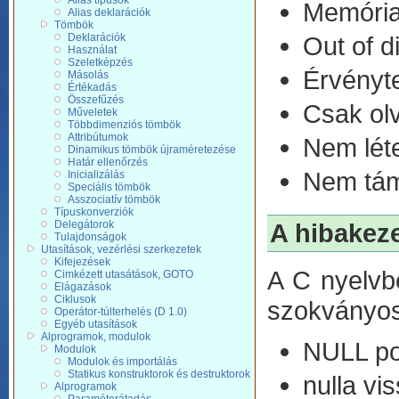
Alias tí­pusok
Memória 
Alias deklarációk
Tömbök
Deklarációk
Out of d
Használat
Szeletképzés
Érvényte
Másolás
Értékadás
Összefűzés
Csak olva
Műveletek
Többdimenziós tömbök
Attribútumok
Nem léte
Dinamikus tömbök újraméretezése
Határ ellenőrzés
Nem támo
Inicializálás
Speciális tömbök
Asszociatív tömbök
Típuskonverziók
Delegátorok
A hibakez
Tulajdonságok
Utasítások, vezérlési szerkezetek
Kifejezések
A C nyelvb
Cimkézett utasátások, GOTO
Elágazások
Ciklusok
szokványos
Operátor-túlterhelés (D 1.0)
Egyéb utasítások
Alprogramok, modulok
NULL poi
Modulok
Modulok és importálás
Statikus konstruktorok és destruktorok
nulla vi
Alprogramok