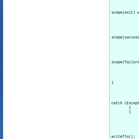
scope(exit) w
scope(success
scope(failur
} 
catch (Except
        {

        }

writefln();
