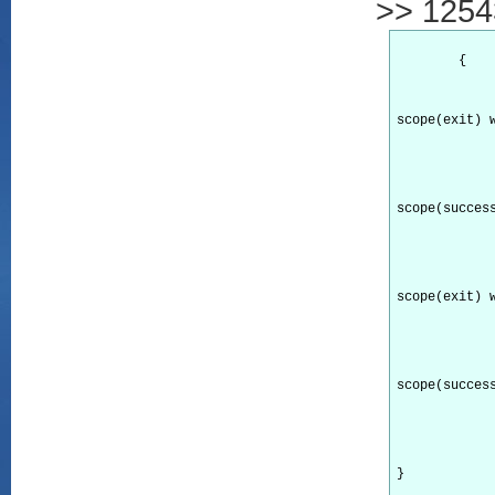
>> 1254
        {

scope(exit) w
scope(success
scope(exit) w
scope(success
} 