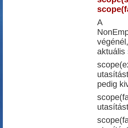
scope(
A Sc
NonEmpt
végénél,
aktuális
scope(e
utasítá
pedig kiv
scope(f
utasítás
scope(f