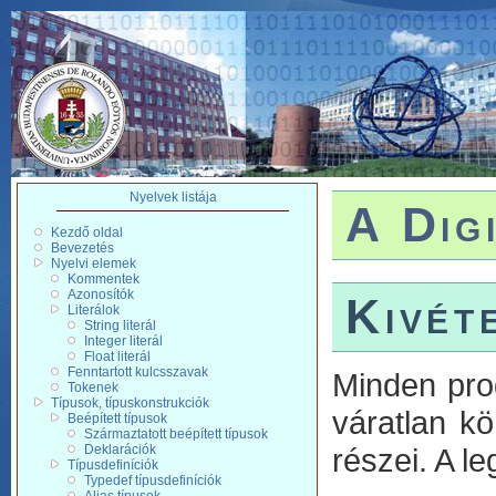
Nyelvek listája
A Dig
Kezdő oldal
Bevezetés
Nyelvi elemek
Kommentek
Azonosítók
Kivét
Literálok
String literál
Integer literál
Float literál
Fenntartott kulcsszavak
Minden pro
Tokenek
Típusok, típuskonstrukciók
váratlan k
Beépített típusok
Származtatott beépített típusok
Deklarációk
részei. A l
Típusdefiníciók
Typedef típusdefiníciók