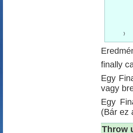
			
			catch(Ex
			
				printf("c
			
			printf("
        }

Eredmé
finally 
Egy Fina
vagy bre
Egy Fin
(Bár ez 
Throw u