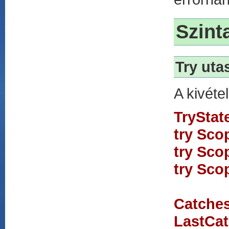
Szint
Try uta
A kivétel
TryStat
try Sco
try Sco
try Sco
Catches
LastCa