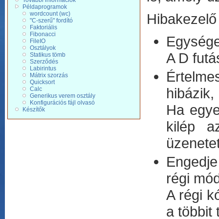
További információk
Példaprogramok
wordcount (wc)
Hibakezelő
"C-szerű" fordító
Faktoriális
Fibonacci
Egysége
FileIO
Osztályok
A D futá
Statikus tömb
Szerződés
Labirintus
Értelme
Mátrix szorzás
Quicksort
hibázik,
Calc
Generikus verem osztály
Konfigurációs fájl olvasó
Ha egye
Készítők
kilép a
üzenetet
Engedje 
régi mód
A régi k
a többit