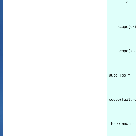
        {

    scope(exi
    scope(suc
auto Foo f = 
scope(failure
throw new Exc