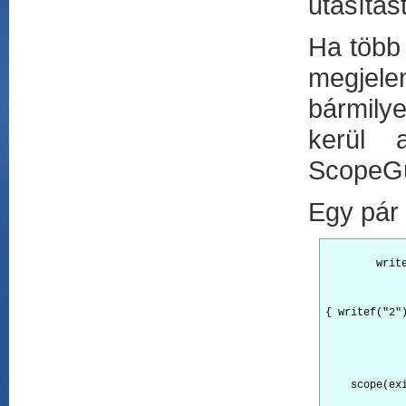
utasítás
Ha több
megjele
bármily
kerül 
ScopeGu
Egy pár 
        write
{ writef("2")
    scope(ex