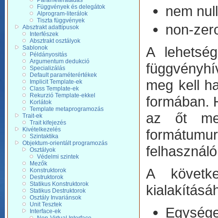
Paraméterátadás
nem null
Függvények és delegátok
Alprogram-literálok
Tiszta függvények
non-zero
Absztrakt adattípusok
Interfészek
Absztrakt osztályok
A lehetség
Sablonok
Példányositás
Argumentum dedukció
függvényhí
Specializálás
Default paraméterértékek
meg kell ha
Implicit Template-ek
Class Template-ek
Rekurzió Template-ekkel
formában. H
Korlátok
Template metaprogramozás
az őt meg
Trait-ek
Trait kifejezés
Kivételkezelés
formátumur
Szintaktika
Objektum-orientált programozás
felhasznál
Osztályok
Védelmi szintek
Mezők
A követk
Konstruktorok
Destruktorok
Statikus Konstruktorok
kialakításá
Statikus Destruktorok
Osztály Invariánsok
Unit Tesztek
Egysége
Interface-ek