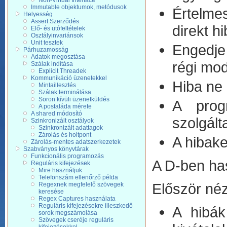
Non-Virtual Interface
Immutable objektumok, metódusok
Értelme
Helyesség
Assert Szerződés
direkt h
Elő- és utófeltételek
Osztályinvariánsok
Unit tesztek
Engedje 
Párhuzamosság
Adatok megosztása
régi mod
Szálak indítása
Explicit Threadek
Kommunikáció üzenetekkel
Hiba ne 
Mintaillesztés
Szálak terminálása
Soron kívüli üzenetküldés
A prog
A postaláda mérete
A shared módosító
szolgált
Szinkronizált osztályok
Szinkronizált adattagok
Zárolás és holtpont
A hibake
Zárolás-mentes adatszerkezetek
Szabványos könyvtárak
Funkcionális programozás
A D-ben ha
Reguláris kifejezések
Mire használjuk
Telefonszám ellenőrző példa
Először né
Regexnek megfelelő szövegek
keresése
Regex Captures használata
Reguláris kifejezésekre illeszkedő
A hibák
sorok megszámolása
Szövegek cseréje reguláris