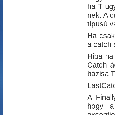
ha T ug
nek. A c
típusú v
Ha csak 
a catch 
Hiba ha
Catch á
bázisa 
LastCatc
A Finall
hogy a 
exceptio