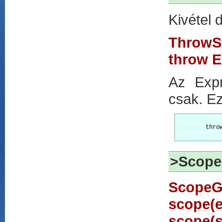
Kivétel 
ThrowS
throw E
Az Expr
csak. Ez
        throw
>Scope 
ScopeG
scope(
scope(