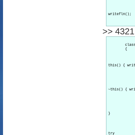
writefln();

>> 4321
        class
        {

this() { writ
~this() { wri
} 
try
