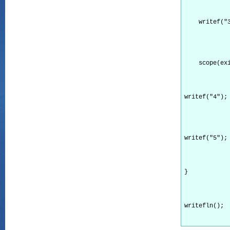
    writef("3
    scope(ex
writef("4");

writef("5");
} 
writefln();
