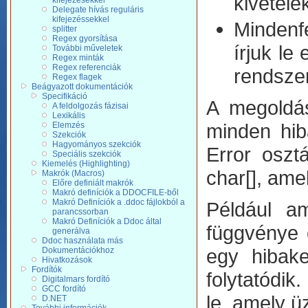
kivétele
kifejezésekkel
Delegate hívás reguláris
kifejezéssekkel
Mindenfé
splitter
Regex gyorsítása
írjuk le
További műveletek
Regex minták
Regex referenciák
rendszer
Regex flagek
Beágyazott dokumentációk
Specifikáció
A megoldás
A feldolgozás fázisai
Lexikális
minden hib
Elemzés
Szekciók
Hagyományos szekciók
Error oszt
Speciális szekciók
Kiemelés (Highlighting)
char[], ame
Makrók (Macros)
Előre definiált makrók
Makró definíciók a DDOCFILE-ből
Makró Definíciók a .ddoc fájlokból a
Például a
parancssorban
Makró Definíciók a Ddoc által
függvénye 
generálva
Ddoc használata más
egy hibake
Dokumentációkhoz
Hivatkozások
Fordítók
folytatódik
Digitalmars fordító
GCC fordító
le, amely ü
D.NET